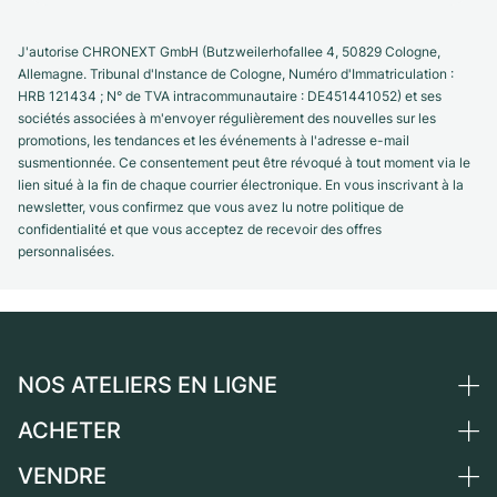
J'autorise CHRONEXT GmbH (Butzweilerhofallee 4, 50829 Cologne,
Allemagne. Tribunal d'Instance de Cologne, Numéro d'Immatriculation :
HRB 121434 ; N° de TVA intracommunautaire : DE451441052) et ses
sociétés associées à m'envoyer régulièrement des nouvelles sur les
promotions, les tendances et les événements à l'adresse e-mail
susmentionnée. Ce consentement peut être révoqué à tout moment via le
lien situé à la fin de chaque courrier électronique. En vous inscrivant à la
newsletter, vous confirmez que vous avez lu notre politique de
confidentialité et que vous acceptez de recevoir des offres
personnalisées.
NOS ATELIERS EN LIGNE
ACHETER
Allemagne
Pays-Bas
VENDRE
Toutes les montres de luxe
Autriche