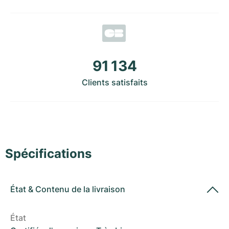
Montres pour femmes
Montres pour femmes
91 134
Clients satisfaits
Spécifications
État
&
Contenu de la livraison
État