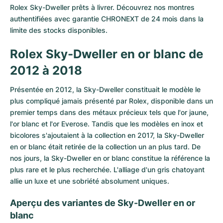
Rolex Sky-Dweller prêts à livrer. Découvrez nos montres
Milgauss
Montres pour femmes
Ronde
Professional
Formula 1
Portofino
Spirit of Big Bang
authentifiées avec garantie CHRONEXT de 24 mois dans la
limite des stocks disponibles.
Oyster Perpetual
Rotonde
Bentley
Grand Carrera
Portugieser
King Power
Rolex Sky-Dweller en or blanc de
Yacht-Master
Crash
Transocean
Montres d'occasion
Da Vinci
Montres d'occasion
2012 à 2018
Yacht-Master II
Pasha
Cockpit
Montres pour femmes
Aquatimer
Présentée en 2012, la Sky-Dweller constituait le modèle le
plus compliqué jamais présenté par Rolex, disponible dans un
Sea-Dweller
Tortue
Chronospace
Spitfire
premier temps dans des métaux précieux tels que l'or jaune,
l'or blanc et l'or Everose. Tandis que les modèles en inox et
Sky-Dweller
Baignoire
Super Avenger
GST
bicolores s'ajoutaient à la collection en 2017, la Sky-Dweller
en or blanc était retirée de la collection un an plus tard. De
Submariner
Ballon Blanc
Galactic
Vintage
nos jours, la Sky-Dweller en or blanc constitue la référence la
plus rare et le plus recherchée. L'alliage d'un gris chatoyant
Roadster
Montbrillant
Montres d'occasion
allie un luxe et une sobriété absolument uniques.
Montres d'occasion
Montres d'occasion
Aperçu des variantes de Sky-Dweller en or
blanc