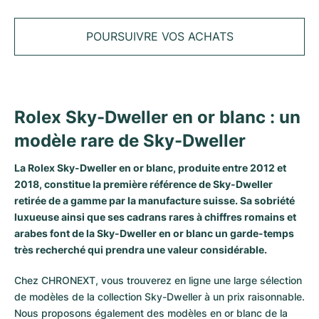
Tudor
Cellini
Seamaster
Tous les bracelets
Modèles les plus vendus
Tous les modèles Cartier
TAG Heuer
POURSUIVRE VOS ACHATS
Cosmograph Daytona
Planet Ocean
Nautilus
Modèles les plus vendus
Tous les modèles Breitling
IWC
Date
Aqua Terra
Complications
Royal Oak
Modèles les plus vendus
Tous les modèles Tudor
Hublot
Datejust
De Ville
Aquanaut
Royal Oak Offshore
Santos
Rolex Sky-Dweller en or blanc : un
Modèles les plus vendus
Tous les modèles TAG Heuer
modèle rare de Sky-Dweller
Datejust II
Constellation
Grand Complications
Jules Audemars
Ballon Bleu
Navitimer
CATÉGORIES
Modèles les plus vendus
Tous les modèles IWC
Toutes les marques de montres de luxe
La Rolex Sky-Dweller en or blanc, produite entre 2012 et
Day-Date
Speedmaster
Calatrava
Millenary
Clé
Superocean
Black Bay
2018, constitue la première référence de
Sky-Dweller
Modèles les plus vendus
Tous les modèles Hublot
Montres vintage
retirée de a gamme par la manufacture suisse. Sa sobriété
Explorer
Montres d'occasion
Twenty 4
Tank
Chronomat
Pelagos
Aquaracer
luxueuse ainsi que ses cadrans rares à chiffres romains et
Modèles les plus vendus
arabes font de la Sky-Dweller en or blanc un garde-temps
Montres d'occasion
Explorer II
Montres pour femmes
Gondolo
Panthère
Premier
Montres d'occasion
Carrera
Big Pilot
très recherché qui prendra une valeur considérable.
Montres homme
GMT-Master
Golden Ellipse
Calibre
Avenger
Montres Femme
Monaco
Pilot's Watch
Big Bang
Chez CHRONEXT, vous trouverez en ligne une large sélection
de modèles de la collection Sky-Dweller à un prix raisonnable.
Montres femme
Lady-Datejust
Montres d'occasion
Drive
Colt
Heritage
Link
Ingenieur
Classic Fusion
Nous proposons également des modèles en or blanc de la