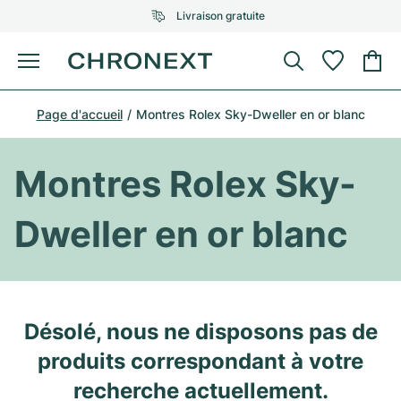
Livraison gratuite
Menu
Acheter une montre
Page d'accueil
Montres Rolex Sky-Dweller en or blanc
UNE SÉLECTION D'EXCEPTION
UNE SÉLECTION D'EXCEPTION
Rolex
Cartier
Montres d'occasion
Montres Rolex Sky-
Omega
Tiffany
Vendre une montre
Dweller en or blanc
Patek Philippe
Louis Vuitton
Tous les modèles Rolex
Bijoux
Audemars Piguet
Gebauer & Gebauer
Modèles les plus vendus
Tous les modèles Omega
Nouveautés
Cartier
Désolé, nous ne disposons pas de
Van Cleef & Arpels
Modèles les plus vendus
Tous les modèles Patek Philippe
produits correspondant à votre
Breitling
Sale
Air-King
Bvlgari
recherche actuellement.
Modèles les plus vendus
Tous les modèles Audemars Piguet