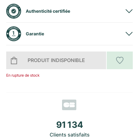
Milgauss
Montres pour femmes
Ronde
Professional
Formula 1
Portofino
Spirit of Big Bang
Authenticité certifiée
Oyster Perpetual
Rotonde
Bentley
Grand Carrera
Portugieser
King Power
Garantie
Yacht-Master
Crash
Transocean
Montres d'occasion
Da Vinci
Montres d'occasion
Yacht-Master II
Pasha
Cockpit
Montres pour femmes
Aquatimer
PRODUIT INDISPONIBLE
Sea-Dweller
Tortue
Chronospace
Spitfire
En rupture de stock
Sky-Dweller
Baignoire
Super Avenger
GST
Submariner
Ballon Blanc
Galactic
Vintage
Roadster
Montbrillant
Montres d'occasion
91 134
Montres d'occasion
Montres d'occasion
Clients satisfaits