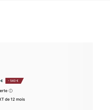
 €
-
540 €
ferte
T de 12 mois