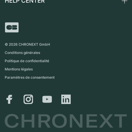
HELP CENTER
France
Independent Brands
Vente directe
Carrières
Italie
FAQ
Échange
Presse
Royaume-Uni
Service Center
Magazine
International
Retrait sur place
Partner
Expédition et retours
©
2026
CHRONEXT GmbH
Guide des tailles
Conditions générales
Politique de confidentialité
Mentions légales
Paramètres de consentement