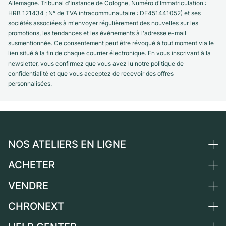
Allemagne. Tribunal d'Instance de Cologne, Numéro d'Immatriculation :
HRB 121434 ; N° de TVA intracommunautaire : DE451441052) et ses
sociétés associées à m'envoyer régulièrement des nouvelles sur les
promotions, les tendances et les événements à l'adresse e-mail
susmentionnée. Ce consentement peut être révoqué à tout moment via le
lien situé à la fin de chaque courrier électronique. En vous inscrivant à la
newsletter, vous confirmez que vous avez lu notre politique de
confidentialité et que vous acceptez de recevoir des offres
personnalisées.
NOS ATELIERS EN LIGNE
ACHETER
Allemagne
Pays-Bas
VENDRE
Toutes les montres de luxe
Autriche
Montres d'occasion
CHRONEXT
Vendre une montre
Suisse
Montres vintage
Commission
Qui sommes-nous ?