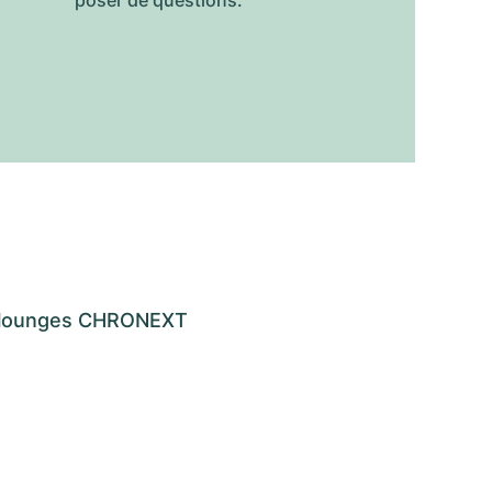
poser de questions.
os lounges CHRONEXT