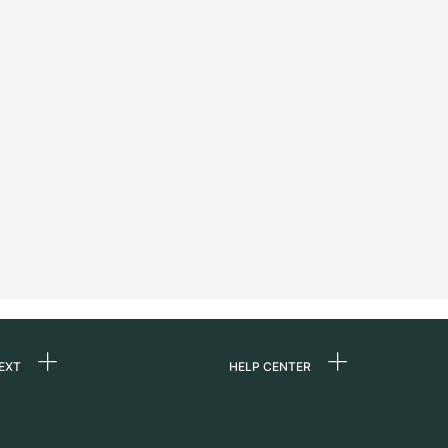
EXT
HELP CENTER
ommes-nous ?
FAQ