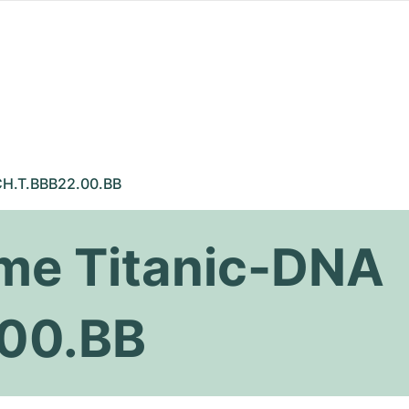
H.T.BBB22.00.BB
me Titanic-DNA
00.BB