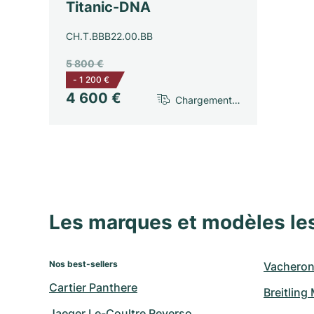
Titanic-DNA
CH.T.BBB22.00.BB
5 800 €
-
1 200 €
4 600 €
Chargement…
Les marques et modèles le
Nos best-sellers
Vacheron
Cartier Panthere
Breitling
Jaeger Le-Coultre Reverso