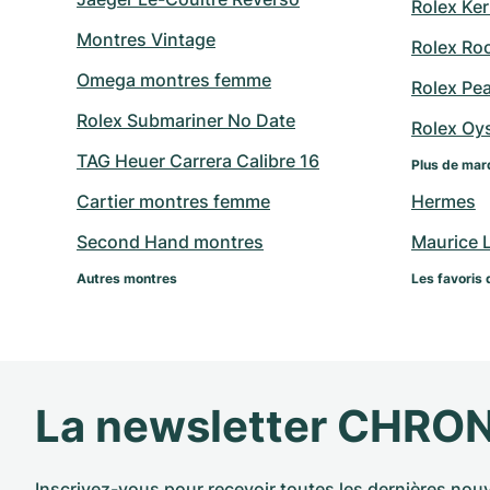
Rolex Ker
Montres Vintage
Rolex Ro
Omega montres femme
Rolex Pe
Rolex Submariner No Date
Rolex Oy
TAG Heuer Carrera Calibre 16
Plus de mar
Cartier montres femme
Hermes
Second Hand montres
Maurice 
Autres montres
Les favoris 
La newsletter CHRO
Inscrivez-vous pour recevoir toutes les dernières nouv