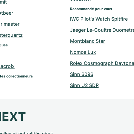
mit
Recommandé pour vous
otbeer
IWC Pilot's Watch Spitfire
arlmaster
Jaeger Le-Coultre Duometr
sterquartz
Montblanc Star
ques
Nomos Lux
Rolex Cosmograph Daytona 
Lacroix
Sinn 6096
des collectionneurs
Sinn U2 SDR
NEXT
elles et actualités chez