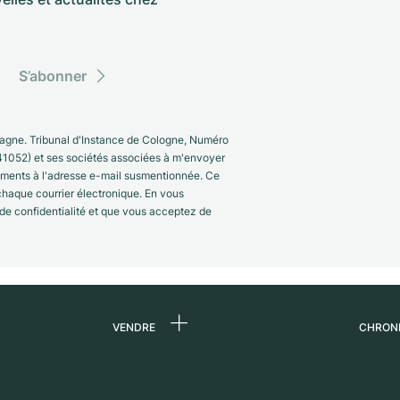
S’abonner
gne. Tribunal d'Instance de Cologne, Numéro
41052) et ses sociétés associées à m'envoyer
nements à l'adresse e-mail susmentionnée. Ce
 chaque courrier électronique. En vous
 de confidentialité et que vous acceptez de
VENDRE
CHRON
 de
Vendre une montre
Qui s