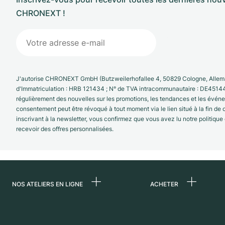
CHRONEXT !
J'autorise CHRONEXT GmbH (Butzweilerhofallee 4, 50829 Cologne, Allema
d'Immatriculation : HRB 121434 ; N° de TVA intracommunautaire : DE4514
régulièrement des nouvelles sur les promotions, les tendances et les évé
consentement peut être révoqué à tout moment via le lien situé à la fin de
inscrivant à la newsletter, vous confirmez que vous avez lu notre politique
recevoir des offres personnalisées.
NOS ATELIERS EN LIGNE
ACHETER
Allemagne
Toutes les montres
luxe