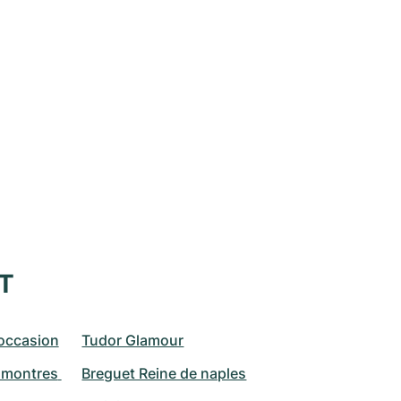
XT
occasion
Tudor Glamour
montres 
Breguet Reine de naples