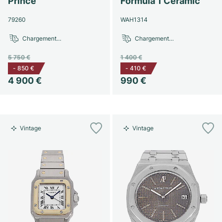
Prince
Formula 1 Ceramic
79260
WAH1314
Chargement…
Chargement…
5 750 €
1 400 €
-
850 €
-
410 €
4 900 €
990 €
Vintage
Vintage