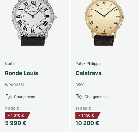
Cartier
Patek Philippe
Ronde Louis
Calatrava
WR000551
3590
Chargement…
Chargement…
7 300 €
11 350 €
-
1 310 €
-
1 150 €
5 990 €
10 200 €