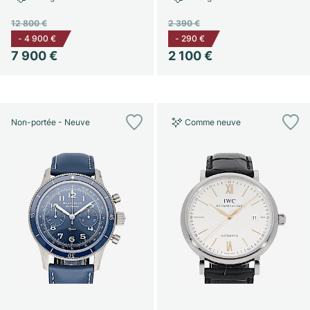
12 800 €
2 390 €
-
4 900 €
-
290 €
7 900 €
2 100 €
Non-portée - Neuve
Comme neuve