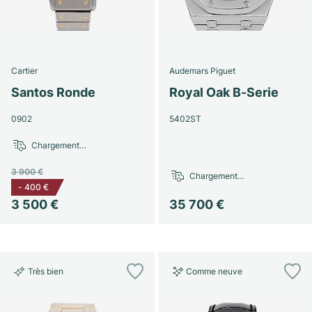
Cartier
Audemars Piguet
Santos Ronde
Royal Oak B-Serie
0902
5402ST
Chargement…
3 900 €
Chargement…
-
400 €
3 500 €
35 700 €
Très bien
Comme neuve