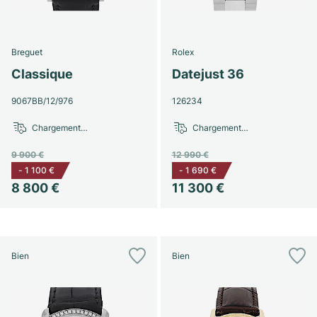
Breguet
Rolex
Classique
Datejust 36
9067BB/12/976
126234
Chargement…
Chargement…
9 900 €
12 990 €
-
1 100 €
-
1 690 €
8 800 €
11 300 €
Bien
Bien