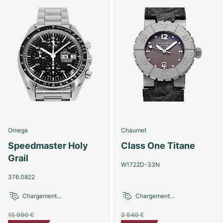
Omega
Chaumet
Speedmaster Holy
Class One Titane
Grail
W1722D-33N
376.0822
Chargement…
Chargement…
15 990 €
2 540 €