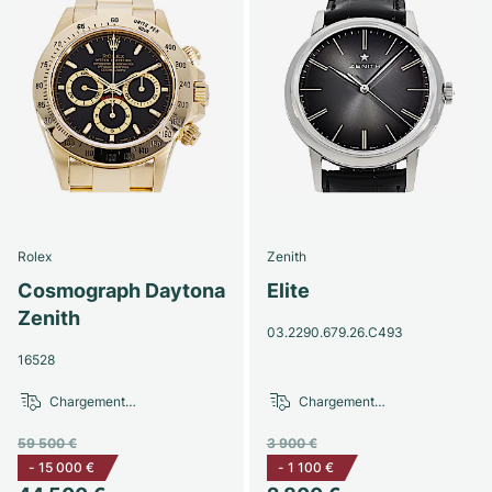
Rolex
Zenith
Cosmograph Daytona
Elite
Zenith
03.2290.679.26.C493
16528
Chargement…
Chargement…
59 500 €
3 900 €
-
15 000 €
-
1 100 €