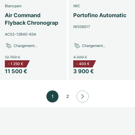
Blancpain
IWC
Air Command
Portofino Automatic
Flyback Chronograp
IW356517
AC02-12B40-63A
Chargement…
Chargement…
12 750 €
4 300 €
-
1 250 €
-
400 €
11 500 €
3 900 €
1
2