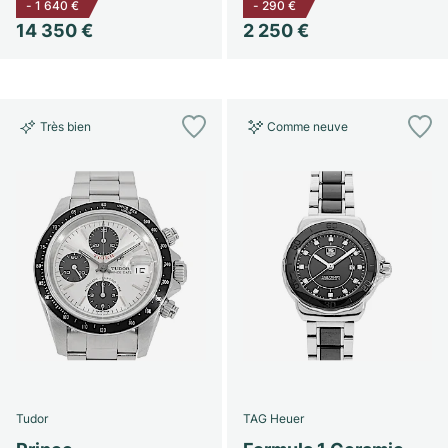
-
1 640 €
-
290 €
14 350 €
2 250 €
Très bien
Comme neuve
Tudor
TAG Heuer