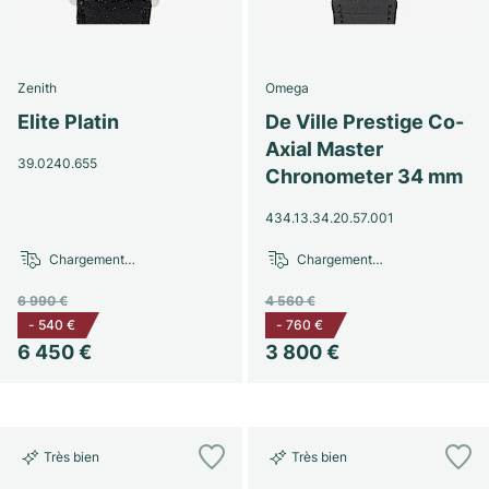
Zenith
Omega
Elite Platin
De Ville Prestige Co-
Axial Master
39.0240.655
Chronometer 34 mm
434.13.34.20.57.001
Chargement…
Chargement…
6 990 €
4 560 €
-
540 €
-
760 €
6 450 €
3 800 €
Très bien
Très bien