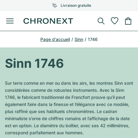
Livraison gratuite
Menu
Acheter une montre
Page d'accueil
Sinn
1746
UNE SÉLECTION D'EXCEPTION
UNE SÉLECTION D'EXCEPTION
Rolex
Cartier
Montres d'occasion
Sinn 1746
Omega
Tiffany
Vendre une montre
Patek Philippe
Louis Vuitton
Sur terre comme en mer ou dans les airs, les montres Sinn sont
Tous les modèles Rolex
considérées comme de robustes instruments. Avec la Sinn
Bijoux
Audemars Piguet
Gebauer & Gebauer
1746, le fabricant traditionnel de Francfort prouve qu’il peut
également faire dans la finesse et l’élégance avec ce modèle,
Modèles les plus vendus
Tous les modèles Omega
Nouveautés
Cartier
plus raffiné que ses habituels chronomètres. Le cadran
Van Cleef & Arpels
minimaliste s’orne de chiffres romains et l’affichage de la date
Modèles les plus vendus
Tous les modèles Patek Philippe
Breitling
Sale
Air-King
est en option. Le diamètre du boîtier, avec ses 42 millimètres,
Bvlgari
correspond parfaitement aux hommes.
Modèles les plus vendus
Tous les modèles Audemars Piguet