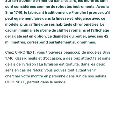
Sur terre comme en mer ou dans les airs, les montres Sinn
sont considérées comme de robustes instruments. Avec la
Milgauss
Montres pour femmes
Ronde
Professional
Formula 1
Portofino
Spirit of Big Bang
Sinn 1746, le fabricant traditionnel de Francfort prouve qu’il
peut également faire dans la finesse et l’élégance avec ce
Oyster Perpetual
Rotonde
Bentley
Grand Carrera
Portugieser
King Power
modèle, plus raffiné que ses habituels chronomètres. Le
cadran minimaliste s’orne de chiffres romains et l’affichage
Yacht-Master
Crash
Transocean
Montres d'occasion
Da Vinci
Montres d'occasion
de la date est en option. Le diamètre du boîtier, avec ses 42
millimètres, correspond parfaitement aux hommes.
Yacht-Master II
Pasha
Cockpit
Montres pour femmes
Aquatimer
Chez CHRONEXT, vous trouverez beaucoup de modèles Sinn 
Sea-Dweller
Tortue
Chronospace
Spitfire
1746 Klassik neufs et d’occasion, à des prix attractifs et sans 
délais de livraison ! La livraison est gratuite, dans les deux 
Sky-Dweller
Baignoire
Super Avenger
GST
sens en cas de retour. Vous pouvez tout autant venir 
chercher votre montre en personne dans l’un de nos salons 
Submariner
Ballon Blanc
Galactic
Vintage
CHRONEXT, partout dans le monde.
Roadster
Montbrillant
Montres d'occasion
Montres d'occasion
Montres d'occasion