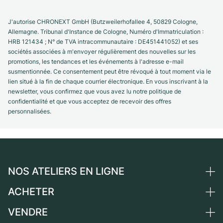
J'autorise CHRONEXT GmbH (Butzweilerhofallee 4, 50829 Cologne,
Allemagne. Tribunal d'Instance de Cologne, Numéro d'Immatriculation :
HRB 121434 ; N° de TVA intracommunautaire : DE451441052) et ses
sociétés associées à m'envoyer régulièrement des nouvelles sur les
promotions, les tendances et les événements à l'adresse e-mail
susmentionnée. Ce consentement peut être révoqué à tout moment via le
lien situé à la fin de chaque courrier électronique. En vous inscrivant à la
newsletter, vous confirmez que vous avez lu notre politique de
confidentialité et que vous acceptez de recevoir des offres
personnalisées.
NOS ATELIERS EN LIGNE
ACHETER
Allemagne
Pays-Bas
VENDRE
Toutes les montres de luxe
Autriche