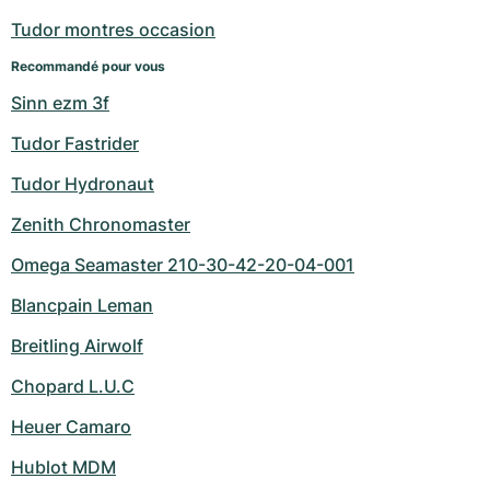
Montres pour femmes
Montres pour femmes
Tudor montres occasion
Recommandé pour vous
Sinn ezm 3f
Tudor Fastrider
Tudor Hydronaut
Zenith Chronomaster
Omega Seamaster 210-30-42-20-04-001
Blancpain Leman
Breitling Airwolf
Chopard L.U.C
Heuer Camaro
Hublot MDM