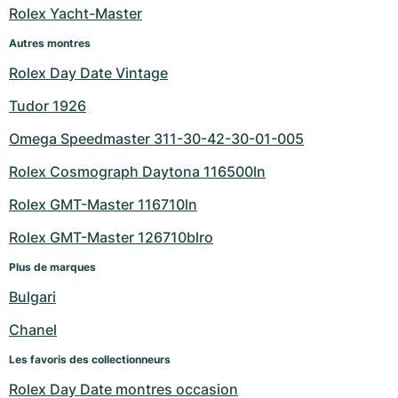
Rolex Yacht-Master
Milgauss
Montres pour femmes
Ronde
Professional
Formula 1
Portofino
Spirit of Big Bang
Autres montres
Oyster Perpetual
Rotonde
Bentley
Grand Carrera
Portugieser
King Power
Rolex Day Date Vintage
Tudor 1926
Yacht-Master
Crash
Transocean
Montres d'occasion
Da Vinci
Montres d'occasion
Omega Speedmaster 311-30-42-30-01-005
Yacht-Master II
Pasha
Cockpit
Montres pour femmes
Aquatimer
Rolex Cosmograph Daytona 116500ln
Sea-Dweller
Tortue
Chronospace
Spitfire
Rolex GMT-Master 116710ln
Sky-Dweller
Baignoire
Super Avenger
GST
Rolex GMT-Master 126710blro
Plus de marques
Submariner
Ballon Blanc
Galactic
Vintage
Bulgari
Roadster
Montbrillant
Montres d'occasion
Chanel
Montres d'occasion
Montres d'occasion
Les favoris des collectionneurs
Rolex Day Date montres occasion