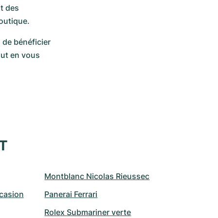
t des 
outique. 
de bénéficier 
ut en vous 
XT
Montblanc Nicolas Rieussec
casion
Panerai Ferrari
Rolex Submariner verte