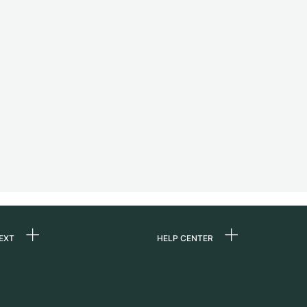
EXT
HELP CENTER
ommes-nous ?
FAQ
ères
Service Center