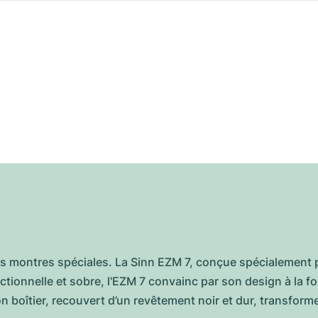
ses montres spéciales. La Sinn EZM 7, conçue spécialement 
ctionnelle et sobre, l'EZM 7 convainc par son design à la fo
Son boîtier, recouvert d’un revêtement noir et dur, transform