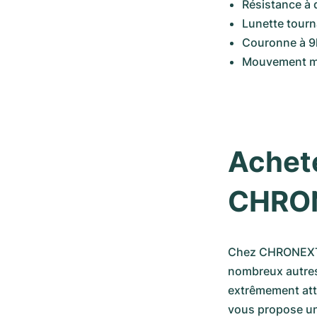
Résistance à
Lunette tourn
Couronne à 9
Mouvement m
Achete
CHRO
Chez CHRONEXT, v
nombreux autres 
extrêmement attr
vous propose un