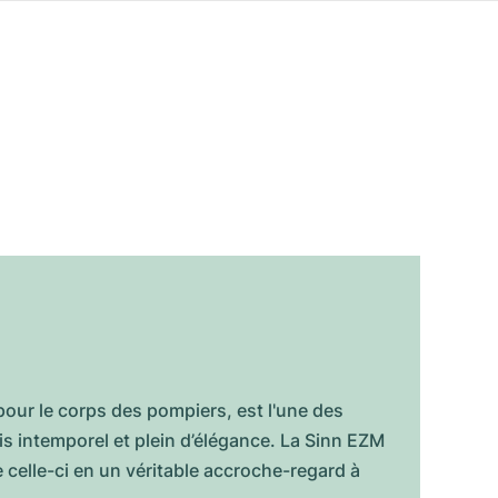
pour le corps des pompiers, est l'une des
is intemporel et plein d’élégance. La Sinn EZM
e celle-ci en un véritable accroche-regard à