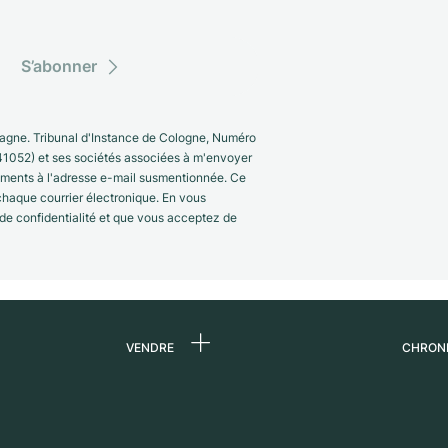
S’abonner
gne. Tribunal d'Instance de Cologne, Numéro
41052) et ses sociétés associées à m'envoyer
nements à l'adresse e-mail susmentionnée. Ce
 chaque courrier électronique. En vous
 de confidentialité et que vous acceptez de
VENDRE
CHRON
 de
Vendre une montre
Qui s
Commission
Carri