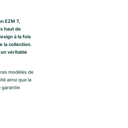
nn EZM 7,
ns haut de
sign à la fois
 la collection.
 un véritable
res modèles de 
é ainsi que la 
 garantie 