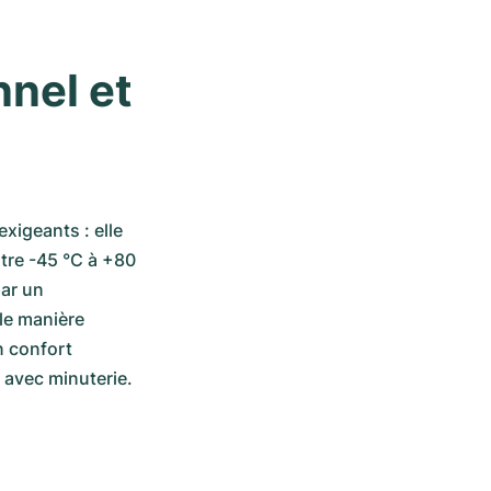
nel et 
igeants : elle 
tre -45 °C à +80 
ar un 
e manière 
 confort 
 avec minuterie.