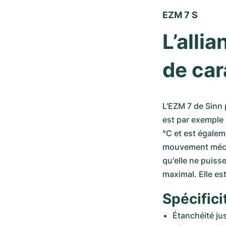
EZM 7 S
L’alli
de car
L'EZM 7 de Sinn 
est par exemple 
°C et est égalem
mouvement mécani
qu'elle ne puiss
maximal. Elle es
Spécifici
Étanchéité ju