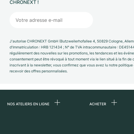
CHRONEXT !
J'autorise CHRONEXT GmbH (Butzweilerhofallee 4, 50829 Cologne, Allema
d'Immatriculation : HRB 121434 ; N° de TVA intracommunautaire : DE4514
régulièrement des nouvelles sur les promotions, les tendances et les évé
consentement peut être révoqué à tout moment via le lien situé à la fin de
inscrivant à la newsletter, vous confirmez que vous avez lu notre politique
recevoir des offres personnalisées.
NOS ATELIERS EN LIGNE
ACHETER
Allemagne
Toutes les montres
luxe
Pays-Bas