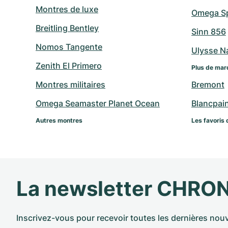
Montres de luxe
Omega Sp
Breitling Bentley
Sinn 856
Nomos Tangente
Ulysse N
Zenith El Primero
Plus de mar
Montres militaires
Bremont
Omega Seamaster Planet Ocean
Blancpai
Autres montres
Les favoris 
La newsletter CHRO
Inscrivez-vous pour recevoir toutes les dernières nouv