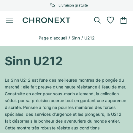
Livraison gratuite
Menu
Acheter une montre
Page d'accueil
Sinn
U212
UNE SÉLECTION D'EXCEPTION
UNE SÉLECTION D'EXCEPTION
Rolex
Cartier
Montres d'occasion
Sinn U212
Omega
Tiffany
Vendre une montre
Patek Philippe
Louis Vuitton
La Sinn U212 est l’une des meilleures montres de plongée du
Tous les modèles Rolex
marché ; elle fait preuve d’une haute résistance à l’eau de mer.
Bijoux
Audemars Piguet
Gebauer & Gebauer
Construite en acier pour sous-marin allemand, la collection
séduit par sa précision accrue tout en gardant une apparence
Modèles les plus vendus
Tous les modèles Omega
Nouveautés
Cartier
discrète. Pensée à l’origine pour les membres des forces
Van Cleef & Arpels
spéciales, des services d’urgence et les plongeurs, la U212
Modèles les plus vendus
Tous les modèles Patek Philippe
Breitling
Sale
Air-King
fait désormais le bonheur des aventuriers du monde entier.
Bvlgari
Cette montre très robuste résiste aux conditions
Modèles les plus vendus
Tous les modèles Audemars Piguet