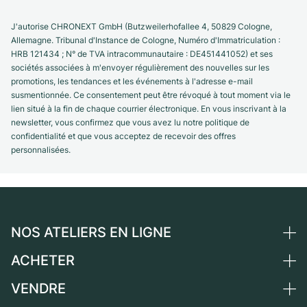
J'autorise CHRONEXT GmbH (Butzweilerhofallee 4, 50829 Cologne,
Allemagne. Tribunal d'Instance de Cologne, Numéro d'Immatriculation :
HRB 121434 ; N° de TVA intracommunautaire : DE451441052) et ses
sociétés associées à m'envoyer régulièrement des nouvelles sur les
promotions, les tendances et les événements à l'adresse e-mail
susmentionnée. Ce consentement peut être révoqué à tout moment via le
lien situé à la fin de chaque courrier électronique. En vous inscrivant à la
newsletter, vous confirmez que vous avez lu notre politique de
confidentialité et que vous acceptez de recevoir des offres
personnalisées.
NOS ATELIERS EN LIGNE
ACHETER
Allemagne
Pays-Bas
VENDRE
Toutes les montres de luxe
Autriche