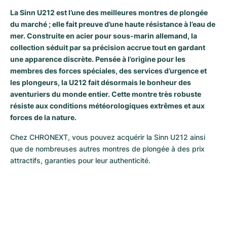
La Sinn U212 est l’une des meilleures montres de plongée
Milgauss
Montres pour femmes
Ronde
Professional
Formula 1
Portofino
Spirit of Big Bang
du marché ; elle fait preuve d’une haute résistance à l’eau de
mer. Construite en acier pour sous-marin allemand, la
Oyster Perpetual
Rotonde
Bentley
Grand Carrera
Portugieser
King Power
collection séduit par sa précision accrue tout en gardant
une apparence discrète. Pensée à l’origine pour les
Yacht-Master
Crash
Transocean
Montres d'occasion
Da Vinci
Montres d'occasion
membres des forces spéciales, des services d’urgence et
les plongeurs, la U212 fait désormais le bonheur des
Yacht-Master II
Pasha
Cockpit
Montres pour femmes
Aquatimer
aventuriers du monde entier. Cette montre très robuste
résiste aux conditions météorologiques extrêmes et aux
Sea-Dweller
Tortue
Chronospace
Spitfire
forces de la nature.
Sky-Dweller
Baignoire
Super Avenger
GST
Chez CHRONEXT, vous pouvez acquérir la Sinn U212 ainsi 
que de nombreuses autres montres de plongée à des prix 
Submariner
Ballon Blanc
Galactic
Vintage
attractifs, garanties pour leur authenticité.
Roadster
Montbrillant
Montres d'occasion
Montres d'occasion
Montres d'occasion