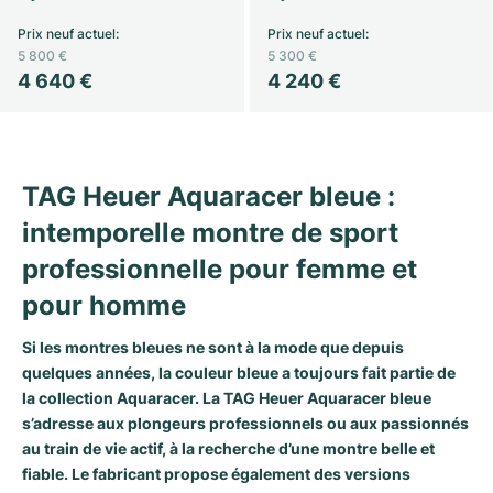
Milgauss
Montres pour femmes
Ronde
Professional
Formula 1
Portofino
Spirit of Big Bang
Prix neuf actuel
:
Prix neuf actuel
:
5 800 €
5 300 €
4 640 €
4 240 €
Oyster Perpetual
Rotonde
Bentley
Grand Carrera
Portugieser
King Power
Yacht-Master
Crash
Transocean
Montres d'occasion
Da Vinci
Montres d'occasion
Yacht-Master II
Pasha
Cockpit
Montres pour femmes
Aquatimer
TAG Heuer Aquaracer bleue :
intemporelle montre de sport
Sea-Dweller
Tortue
Chronospace
Spitfire
professionnelle pour femme et
Sky-Dweller
Baignoire
Super Avenger
GST
pour homme
Submariner
Ballon Blanc
Galactic
Vintage
Si les montres bleues ne sont à la mode que depuis
quelques années, la couleur bleue a toujours fait partie de
Roadster
Montbrillant
Montres d'occasion
la collection Aquaracer. La TAG Heuer Aquaracer bleue
s’adresse aux plongeurs professionnels ou aux passionnés
Montres d'occasion
Montres d'occasion
au train de vie actif, à la recherche d’une montre belle et
fiable. Le fabricant propose également des versions