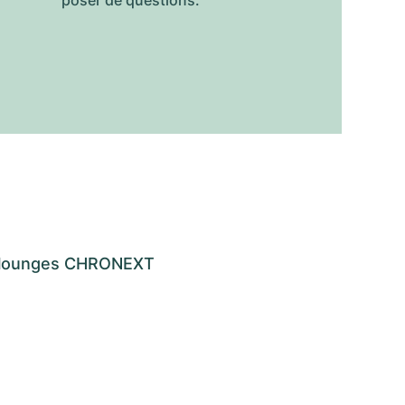
poser de questions.
os lounges CHRONEXT