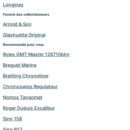
Montres pour femmes
Montres pour femmes
Longines
Favoris des collectionneurs
Arnold & Son
Glashuette Original
Recommandé pour vous
Rolex GMT-Master 126710blnr
Breguet Marine
Breitling Chronoliner
Chronoswiss Regulateur
Nomos Tangomat
Roger Dubuis Excalibur
Sinn 158
Sinn 857