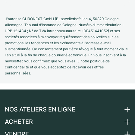
J'autorise CHRONEXT GmbH (Butzweilerhofallee 4, 50829 Cologne,
Allemagne. Tribunal d'Instance de Cologne, Numéro d'Immatriculation :
HRB 121434 ; N° de TVA intracommunautaire : DE451441052) et ses
sociétés associées à m'envoyer régulièrement des nouvelles sur les
promotions, les tendances et les événements à l'adresse e-mail
susmentionnée. Ce consentement peut être révoqué à tout moment via le
lien situé à la fin de chaque courrier électronique. En vous inscrivant à la
newsletter, vous confirmez que vous avez lu notre politique de
confidentialité et que vous acceptez de recevoir des offres
personnalisées.
NOS ATELIERS EN LIGNE
ACHETER
Allemagne
Pays-Bas
VENDRE
Toutes les montres de luxe