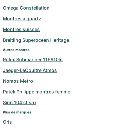
Montres pour femmes
Montres pour femmes
Omega Constellation
Montres a quartz
Montres suisses
Breitling Superocean Heritage
Autres montres
Rolex Submariner 116610ln
Jaeger-LeCoultre Atmos
Nomos Metro
Patek Philippe montres femme
Sinn 104 st sa i
Plus de marques
Oris