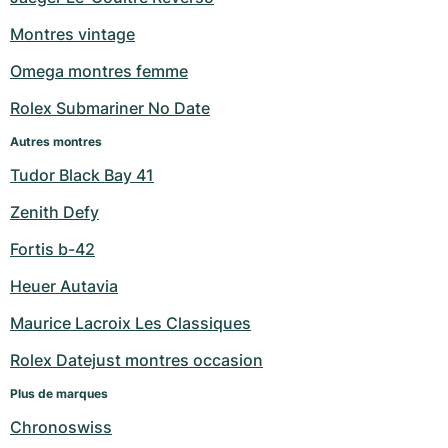
Milgauss
Montres pour femmes
Ronde
Professional
Formula 1
Portofino
Spirit of Big Bang
Montres vintage
Omega montres femme
Oyster Perpetual
Rotonde
Bentley
Grand Carrera
Portugieser
King Power
Rolex Submariner No Date
Yacht-Master
Crash
Transocean
Montres d'occasion
Da Vinci
Montres d'occasion
Autres montres
Yacht-Master II
Pasha
Cockpit
Montres pour femmes
Aquatimer
Tudor Black Bay 41
Zenith Defy
Sea-Dweller
Tortue
Chronospace
Spitfire
Fortis b-42
Sky-Dweller
Baignoire
Super Avenger
GST
Heuer Autavia
Submariner
Ballon Blanc
Galactic
Vintage
Maurice Lacroix Les Classiques
Roadster
Montbrillant
Montres d'occasion
Rolex Datejust montres occasion
Plus de marques
Montres d'occasion
Montres d'occasion
Chronoswiss