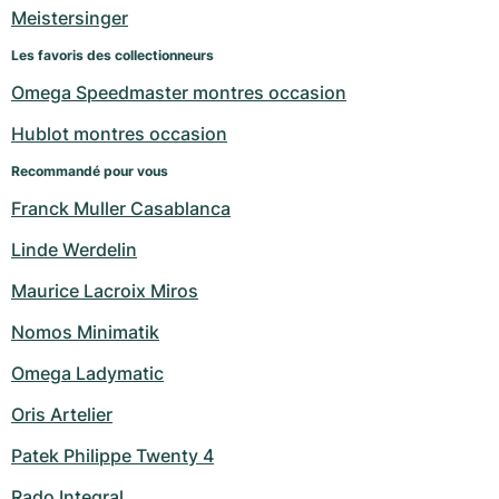
Montres pour femmes
Montres pour femmes
Meistersinger
Les favoris des collectionneurs
Omega Speedmaster montres occasion
Hublot montres occasion
Recommandé pour vous
Franck Muller Casablanca
Linde Werdelin
Maurice Lacroix Miros
Nomos Minimatik
Omega Ladymatic
Oris Artelier
Patek Philippe Twenty 4
Rado Integral