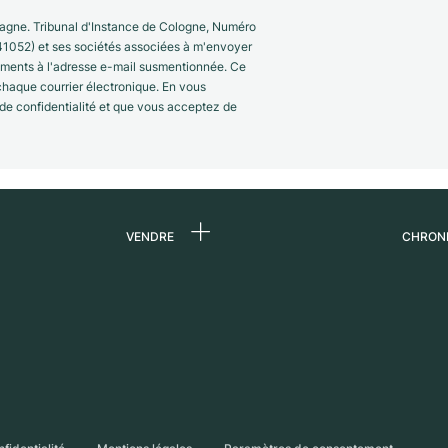
gne. Tribunal d'Instance de Cologne, Numéro
41052) et ses sociétés associées à m'envoyer
nements à l'adresse e-mail susmentionnée. Ce
 chaque courrier électronique. En vous
 de confidentialité et que vous acceptez de
VENDRE
CHRON
 de
Vendre une montre
Qui s
Commission
Carri
n
Vente directe
Press
Échange
Magaz
s
Partn