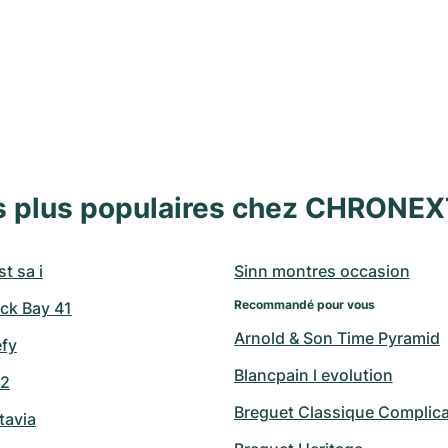
s plus populaires chez CHRONE
t sa i
Sinn montres occasion
Recommandé pour vous
ck Bay 41
Arnold & Son Time Pyramid
efy
Blancpain l evolution
42
Breguet Classique Complica
tavia