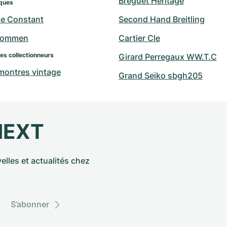
Breguet Heritage
ques
ue Constant
Second Hand Breitling
hommen
Cartier Cle
des collectionneurs
Girard Perregaux WW.T.C
 montres vintage
Grand Seiko sbgh205
NEXT
elles et actualités chez
S’abonner