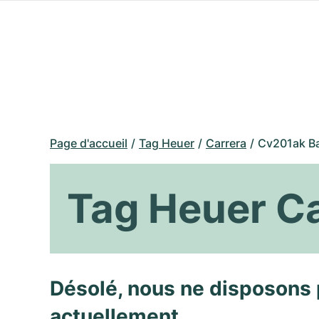
Page d'accueil
Tag Heuer
Carrera
Cv201ak B
Tag Heuer C
Désolé, nous ne disposons 
actuellement.