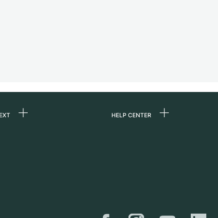
EXT
HELP CENTER
ommes-nous ?
FAQ
ères
Service Center
e
Retrait sur place
ine
Expédition et retours
er
Guide des tailles