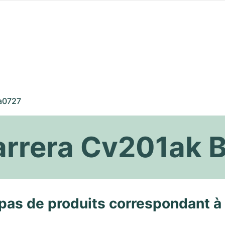
a0727
arrera Cv201ak 
pas de produits correspondant à