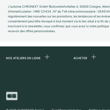
J'autorise CHRONEXT GmbH (Butzweilerhofallee 4, 50829 Cologne, Allema
d'Immatriculation : HRB 121434 ; N° de TVA intracommunautaire : DE4514
régulièrement des nouvelles sur les promotions, les tendances et les évé
consentement peut être révoqué à tout moment via le lien situé à la fin de
inscrivant à la newsletter, vous confirmez que vous avez lu notre politique
recevoir des offres personnalisées.
NOS ATELIERS EN LIGNE
ACHETER
Allemagne
Toutes les montres
luxe
Pays-Bas
Montres d'occasio
Autriche
Montres vintage
Suisse
Independent Brand
France