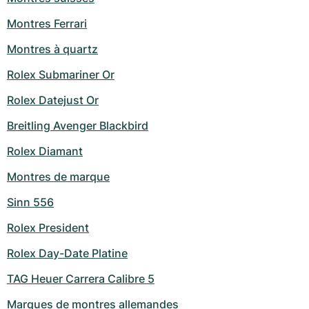
Milgauss
Montres pour femmes
Ronde
Professional
Formula 1
Portofino
Spirit of Big Bang
Montres Ferrari
Montres à quartz
Oyster Perpetual
Rotonde
Bentley
Grand Carrera
Portugieser
King Power
Rolex Submariner Or
Yacht-Master
Crash
Transocean
Montres d'occasion
Da Vinci
Montres d'occasion
Rolex Datejust Or
Yacht-Master II
Pasha
Cockpit
Montres pour femmes
Aquatimer
Breitling Avenger Blackbird
Sea-Dweller
Tortue
Chronospace
Spitfire
Rolex Diamant
Montres de marque
Sky-Dweller
Baignoire
Super Avenger
GST
Sinn 556
Submariner
Ballon Blanc
Galactic
Vintage
Rolex President
Roadster
Montbrillant
Montres d'occasion
Rolex Day-Date Platine
TAG Heuer Carrera Calibre 5
Montres d'occasion
Montres d'occasion
Marques de montres allemandes