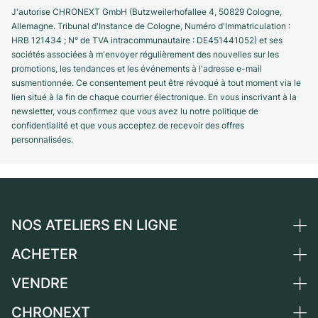
J'autorise CHRONEXT GmbH (Butzweilerhofallee 4, 50829 Cologne,
Allemagne. Tribunal d'Instance de Cologne, Numéro d'Immatriculation :
HRB 121434 ; N° de TVA intracommunautaire : DE451441052) et ses
sociétés associées à m'envoyer régulièrement des nouvelles sur les
promotions, les tendances et les événements à l'adresse e-mail
susmentionnée. Ce consentement peut être révoqué à tout moment via le
lien situé à la fin de chaque courrier électronique. En vous inscrivant à la
newsletter, vous confirmez que vous avez lu notre politique de
confidentialité et que vous acceptez de recevoir des offres
personnalisées.
NOS ATELIERS EN LIGNE
ACHETER
Allemagne
Pays-Bas
VENDRE
Toutes les montres de luxe
Autriche
Montres d'occasion
CHRONEXT
Vendre une montre