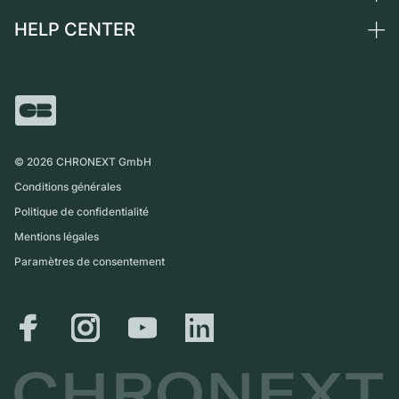
Suisse
Montres vintage
Commission
HELP CENTER
Qui sommes-nous ?
France
Independent Brands
Vente directe
Carrières
Italie
FAQ
Échange
Presse
Royaume-Uni
Service Center
Magazine
International
Retrait sur place
Partner
Expédition et retours
©
2026
CHRONEXT GmbH
Guide des tailles
Conditions générales
Politique de confidentialité
Mentions légales
Paramètres de consentement