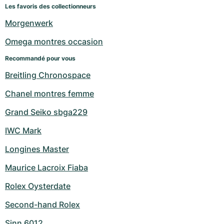
Montres pour femmes
Montres pour femmes
Les favoris des collectionneurs
Morgenwerk
Omega montres occasion
Recommandé pour vous
Breitling Chronospace
Chanel montres femme
Grand Seiko sbga229
IWC Mark
Longines Master
Maurice Lacroix Fiaba
Rolex Oysterdate
Second-hand Rolex
Sinn 6012