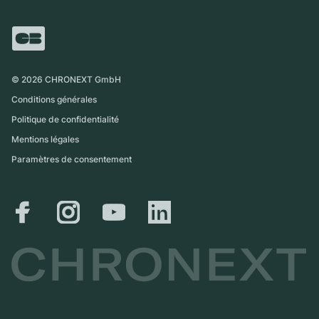
FAQ
Échange
Presse
Royaume-Uni
Service Center
Magazine
International
Retrait sur place
Partner
Expédition et retours
©
2026
CHRONEXT GmbH
Guide des tailles
Conditions générales
Politique de confidentialité
Mentions légales
Paramètres de consentement