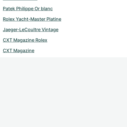
Montres pour femmes
Montres pour femmes
Patek Philippe Or blanc
Rolex Yacht-Master Platine
Jaeger-LeCoultre Vintage
CXT Magazine Rolex
CXT Magazine