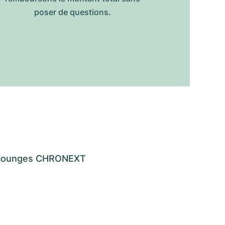
poser de questions.
os lounges CHRONEXT