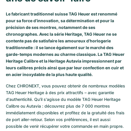
Milgauss
Montres pour femmes
Ronde
Professional
Formula 1
Portofino
Spirit of Big Bang
Le fabricant traditionnel suisse TAG Heuer est renommé
pour sa force d’innovation, sa détermination et pour la
Oyster Perpetual
Rotonde
Bentley
Grand Carrera
Portugieser
King Power
précision de ses montres, notamment de ses
chronographes. Avec la série Heritage, TAG Heuer ne se
Yacht-Master
Crash
Transocean
Montres d'occasion
Da Vinci
Montres d'occasion
contente pas de satisfaire les amoureux d’horlogerie
traditionnelle : il se lance également sur le marché des
Yacht-Master II
Pasha
Cockpit
Montres pour femmes
Aquatimer
garde-temps modernes au charme classique. La TAG Heuer
Heritage Calibre et la Heritage Autavia impressionnent par
Sea-Dweller
Tortue
Chronospace
Spitfire
leurs calibres précis ainsi que par leur confection en cuir et
en acier inoxydable de la plus haute qualité.
Sky-Dweller
Baignoire
Super Avenger
GST
Chez CHRONEXT, vous pouvez obtenir de nombreux modèles 
Submariner
Ballon Blanc
Galactic
Vintage
TAG Heuer Heritage à des prix attractifs – avec garantie 
d'authenticité. Qu'il s'agisse du modèle TAG Heuer Heritage 
Roadster
Montbrillant
Montres d'occasion
Calibre ou Autavia : découvrez plus de 7 000 montres 
immédiatement disponibles et profitez de la gratuité des frais 
Montres d'occasion
Montres d'occasion
de port aller-retour. Selon vos préférences, il est aussi 
possible de venir récupérer votre commande en main propre. 