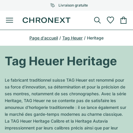
Livraison gratuite
Menu
Acheter une montre
Page d'accueil
Tag Heuer
Heritage
UNE SÉLECTION D'EXCEPTION
UNE SÉLECTION D'EXCEPTION
Rolex
Cartier
Montres d'occasion
Tag Heuer Heritage
Omega
Tiffany
Vendre une montre
Patek Philippe
Louis Vuitton
Le fabricant traditionnel suisse TAG Heuer est renommé pour
Tous les modèles Rolex
sa force d’innovation, sa détermination et pour la précision de
Bijoux
Audemars Piguet
Gebauer & Gebauer
ses montres, notamment de ses chronographes. Avec la série
Heritage, TAG Heuer ne se contente pas de satisfaire les
Modèles les plus vendus
Tous les modèles Omega
Nouveautés
Cartier
amoureux d’horlogerie traditionnelle : il se lance également sur
Van Cleef & Arpels
le marché des garde-temps modernes au charme classique.
Modèles les plus vendus
Tous les modèles Patek Philippe
Breitling
Sale
Air-King
La TAG Heuer Heritage Calibre et la Heritage Autavia
Bvlgari
impressionnent par leurs calibres précis ainsi que par leur
Modèles les plus vendus
Tous les modèles Audemars Piguet