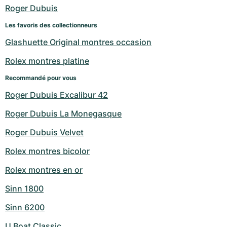
Montres pour femmes
Montres pour femmes
Roger Dubuis
Les favoris des collectionneurs
Glashuette Original montres occasion
Rolex montres platine
Recommandé pour vous
Roger Dubuis Excalibur 42
Roger Dubuis La Monegasque
Roger Dubuis Velvet
Rolex montres bicolor
Rolex montres en or
Sinn 1800
Sinn 6200
U Boat Classic