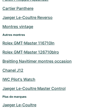
Milgauss
Montres pour femmes
Ronde
Professional
Formula 1
Portofino
Spirit of Big Bang
Cartier Panthere
Jaeger Le-Coultre Reverso
Oyster Perpetual
Rotonde
Bentley
Grand Carrera
Portugieser
King Power
Montres vintage
Yacht-Master
Crash
Transocean
Montres d'occasion
Da Vinci
Montres d'occasion
Autres montres
Yacht-Master II
Pasha
Cockpit
Montres pour femmes
Aquatimer
Rolex GMT-Master 116710ln
Rolex GMT-Master 126710blro
Sea-Dweller
Tortue
Chronospace
Spitfire
Breitling Navitimer montres occasion
Sky-Dweller
Baignoire
Super Avenger
GST
Chanel J12
Submariner
Ballon Blanc
Galactic
Vintage
IWC Pilot's Watch
Roadster
Montbrillant
Montres d'occasion
Jaeger Le-Coultre Master Control
Plus de marques
Montres d'occasion
Montres d'occasion
Jaeger Le-Coultre