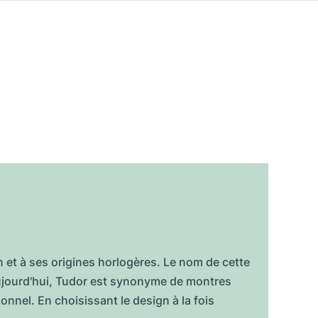
 et à ses origines horlogères. Le nom de cette
Aujourd'hui, Tudor est synonyme de montres
nnel. En choisissant le design à la fois