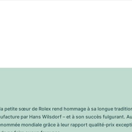
la petite sœur de Rolex rend hommage à sa longue tradition
nufacture par Hans Wilsdorf – et à son succès fulgurant. 
nommée mondiale grâce à leur rapport qualité-prix exceptio