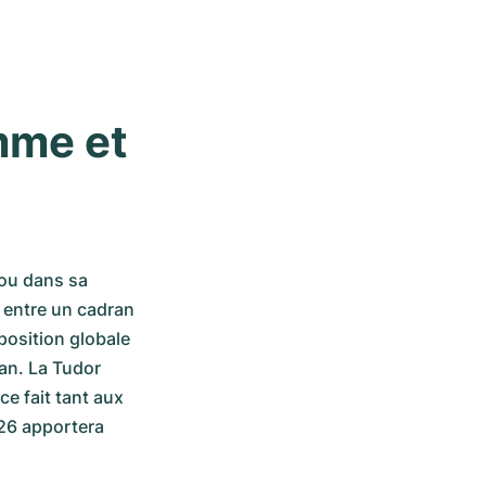
me et 
ou dans sa 
 entre un cadran 
position globale 
n. La Tudor 
e fait tant aux 
26 apportera 