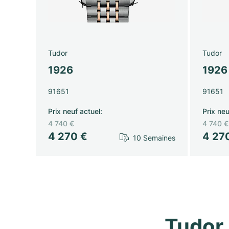
Tudor
Tudor
1926
1926
91651
91651
Prix neuf actuel
:
Prix neu
4 740 €
4 740 €
4 270 €
4 27
10 Semaines
Tudor 