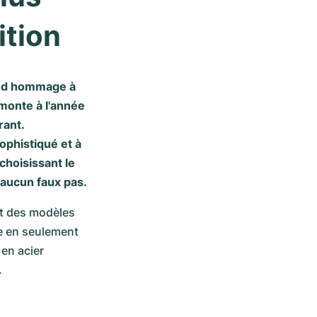
ition
rend hommage à
emonte à l'année
rant.
phistiqué et à
choisissant le
e aucun faux pas.
t des modèles 
e en seulement 
en acier 
.