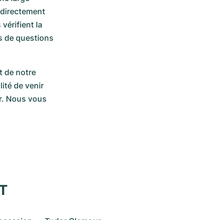
directement 
érifient la 
s de questions 
 de notre 
ité de venir 
. Nous vous 
XT