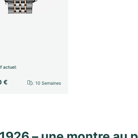
f actuel
:
0 €
10 Semaines
1926 – une montre au pl