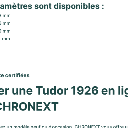
amètres sont disponibles :
28 mm
36 mm
39 mm
1 mm
e certifiées
r une Tudor 1926 en li
 CHRONEXT
iez un modèle neuf ou d’occasion, CHRONEXT vous offre un