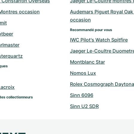
 Constantin Overseas
Jaeger Le-Coultre montres 
 Montres occasion
Audemars Piguet Royal Oak 
occasion
mit
Recommandé pour vous
otbeer
IWC Pilot's Watch Spitfire
arlmaster
Jaeger Le-Coultre Duometr
sterquartz
Montblanc Star
ques
Nomos Lux
Rolex Cosmograph Daytona 
Lacroix
Sinn 6096
des collectionneurs
Sinn U2 SDR