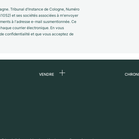
gne. Tribunal d'Instance de Cologne, Numéro
41052) et ses sociétés associées à m'envoyer
nements à l'adresse e-mail susmentionnée. Ce
 chaque courrier électronique. En vous
 de confidentialité et que vous acceptez de
VENDRE
CHRON
 de
Vendre une montre
Qui s
Commission
Carri
n
Vente directe
Press
Échange
Magaz
s
Partn