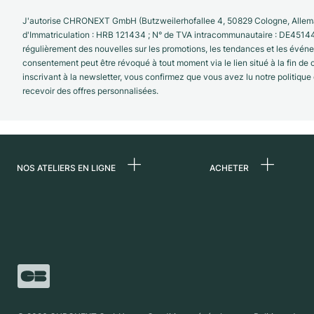
J'autorise CHRONEXT GmbH (Butzweilerhofallee 4, 50829 Cologne, Allema
d'Immatriculation : HRB 121434 ; N° de TVA intracommunautaire : DE4514
régulièrement des nouvelles sur les promotions, les tendances et les évé
consentement peut être révoqué à tout moment via le lien situé à la fin de
inscrivant à la newsletter, vous confirmez que vous avez lu notre politique
recevoir des offres personnalisées.
NOS ATELIERS EN LIGNE
ACHETER
Allemagne
Toutes les montres
luxe
Pays-Bas
Montres d'occasio
Autriche
Montres vintage
Suisse
Independent Brand
France