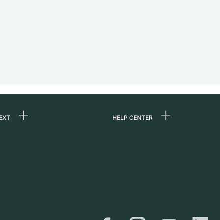
EXT
HELP CENTER
ommes-nous ?
FAQ
ères
Service Center
e
Retrait sur place
ine
Expédition et retours
er
Guide des tailles