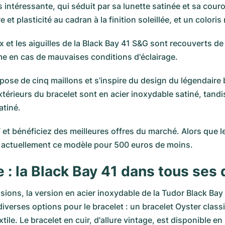
 intéressante, qui séduit par sa lunette satinée et sa cou
t plasticité au cadran à la finition soleillée, et un coloris n
dex et les aiguilles de la Black Bay 41 S&G sont recouverts
ême en cas de mauvaises conditions d'éclairage.
ose de cinq maillons et s’inspire du design du légendaire b
érieurs du bracelet sont en acier inoxydable satiné, tandis
atiné.
t bénéficiez des meilleures offres du marché. Alors que l
actuellement ce modèle pour 500 euros de moins.
 : la Black Bay 41 dans tous ses 
casions, la version en acier inoxydable de la Tudor Black B
iverses options pour le bracelet : un bracelet Oyster class
ile. Le bracelet en cuir, d'allure vintage, est disponible en 