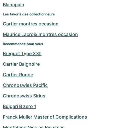
Montres pour femmes
Montres pour femmes
Blancpain
Les favoris des collectionneurs
Cartier montres occasion
Maurice Lacroix montres occasion
Recommandé pour vous
Breguet Type XXII
Cartier Baignoire
Cartier Ronde
Chronoswiss Pacific
Chronoswiss Sirius
Bulgari B zero 1
Franck Muller Master of Complications
Montblanc Nicolas Rieussec