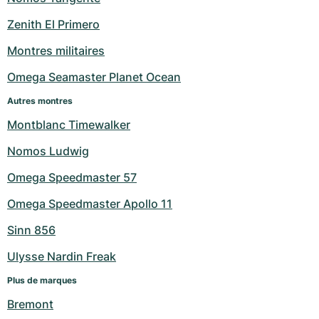
Milgauss
Montres pour femmes
Ronde
Professional
Formula 1
Portofino
Spirit of Big Bang
Zenith El Primero
Montres militaires
Oyster Perpetual
Rotonde
Bentley
Grand Carrera
Portugieser
King Power
Omega Seamaster Planet Ocean
Yacht-Master
Crash
Transocean
Montres d'occasion
Da Vinci
Montres d'occasion
Autres montres
Yacht-Master II
Pasha
Cockpit
Montres pour femmes
Aquatimer
Montblanc Timewalker
Nomos Ludwig
Sea-Dweller
Tortue
Chronospace
Spitfire
Omega Speedmaster 57
Sky-Dweller
Baignoire
Super Avenger
GST
Omega Speedmaster Apollo 11
Submariner
Ballon Blanc
Galactic
Vintage
Sinn 856
Roadster
Montbrillant
Montres d'occasion
Ulysse Nardin Freak
Plus de marques
Montres d'occasion
Montres d'occasion
Bremont