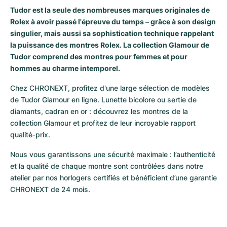
Tudor est la seule des nombreuses marques originales de
Milgauss
Montres pour femmes
Ronde
Professional
Formula 1
Portofino
Spirit of Big Bang
Rolex à avoir passé l'épreuve du temps – grâce à son design
singulier, mais aussi sa sophistication technique rappelant
Oyster Perpetual
Rotonde
Bentley
Grand Carrera
Portugieser
King Power
la puissance des montres Rolex. La collection Glamour de
Tudor comprend des montres pour femmes et pour
Yacht-Master
Crash
Transocean
Montres d'occasion
Da Vinci
Montres d'occasion
hommes au charme intemporel.
Yacht-Master II
Pasha
Cockpit
Montres pour femmes
Aquatimer
Chez CHRONEXT, profitez d'une large sélection de modèles 
de Tudor Glamour en ligne. Lunette bicolore ou sertie de 
Sea-Dweller
Tortue
Chronospace
Spitfire
diamants, cadran en or : découvrez les montres de la 
collection Glamour et profitez de leur incroyable rapport 
Sky-Dweller
Baignoire
Super Avenger
GST
qualité-prix. 
Nous vous garantissons une sécurité maximale : l’authenticité 
Submariner
Ballon Blanc
Galactic
Vintage
et la qualité de chaque montre sont contrôlées dans notre 
atelier par nos horlogers certifiés et bénéficient d’une garantie 
Roadster
Montbrillant
Montres d'occasion
CHRONEXT de 24 mois.
Montres d'occasion
Montres d'occasion