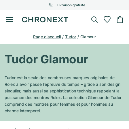
Livraison gratuite
Menu
Acheter une montre
Page d'accueil
Tudor
Glamour
UNE SÉLECTION D'EXCEPTION
UNE SÉLECTION D'EXCEPTION
Rolex
Cartier
Montres d'occasion
Tudor Glamour
Omega
Tiffany
Vendre une montre
Patek Philippe
Louis Vuitton
Tudor est la seule des nombreuses marques originales de
Tous les modèles Rolex
Rolex à avoir passé l'épreuve du temps – grâce à son design
Bijoux
Audemars Piguet
Gebauer & Gebauer
singulier, mais aussi sa sophistication technique rappelant la
puissance des montres Rolex. La collection Glamour de Tudor
Modèles les plus vendus
Tous les modèles Omega
Nouveautés
Cartier
comprend des montres pour femmes et pour hommes au
Van Cleef & Arpels
charme intemporel.
Modèles les plus vendus
Tous les modèles Patek Philippe
Breitling
Sale
Air-King
Bvlgari
Modèles les plus vendus
Tous les modèles Audemars Piguet