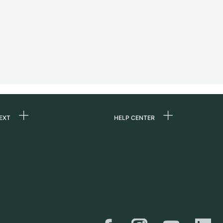
EXT
HELP CENTER
ommes-nous ?
FAQ
ères
Service Center
e
Retrait sur place
ine
Expédition et retours
er
Guide des tailles