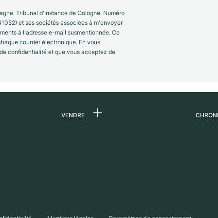
gne. Tribunal d'Instance de Cologne, Numéro
41052) et ses sociétés associées à m'envoyer
nements à l'adresse e-mail susmentionnée. Ce
 chaque courrier électronique. En vous
 de confidentialité et que vous acceptez de
VENDRE
CHRON
 de
Vendre une montre
Qui s
Commission
Carri
n
Vente directe
Press
Échange
Magaz
s
Partn