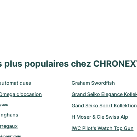
s plus populaires chez CHRONE
automatiques
Graham Swordfish
Omega d'occasion
Grand Seiko Elegance Kolle
ques
Gand Seiko Sport Kollektion
unghans
H Moser & Cie Swiss Alp
erregaux
IWC Pilot's Watch Top Gun
 pour vous