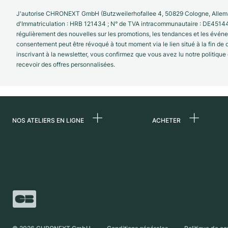
J'autorise CHRONEXT GmbH (Butzweilerhofallee 4, 50829 Cologne, Allema
d'Immatriculation : HRB 121434 ; N° de TVA intracommunautaire : DE4514
régulièrement des nouvelles sur les promotions, les tendances et les évé
consentement peut être révoqué à tout moment via le lien situé à la fin de
inscrivant à la newsletter, vous confirmez que vous avez lu notre politique
recevoir des offres personnalisées.
NOS ATELIERS EN LIGNE
ACHETER
Allemagne
Toutes les montres
luxe
Pays-Bas
Montres d'occasio
Autriche
Montres vintage
Suisse
Independent Brand
France