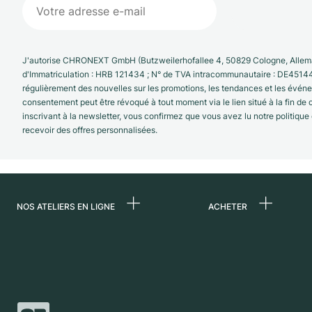
J'autorise CHRONEXT GmbH (Butzweilerhofallee 4, 50829 Cologne, Allema
d'Immatriculation : HRB 121434 ; N° de TVA intracommunautaire : DE4514
régulièrement des nouvelles sur les promotions, les tendances et les évé
consentement peut être révoqué à tout moment via le lien situé à la fin de
inscrivant à la newsletter, vous confirmez que vous avez lu notre politique
recevoir des offres personnalisées.
NOS ATELIERS EN LIGNE
ACHETER
Allemagne
Toutes les montres
luxe
Pays-Bas
Montres d'occasio
Autriche
Montres vintage