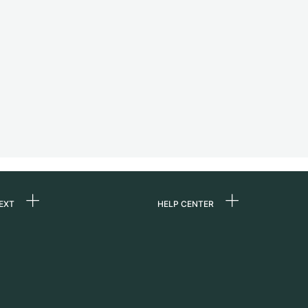
EXT
HELP CENTER
ommes-nous ?
FAQ
ères
Service Center
e
Retrait sur place