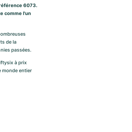
 référence 6073.
te comme l'un
 nombreuses 
s de la 
nnies passées.
ysix à prix 
 monde entier 