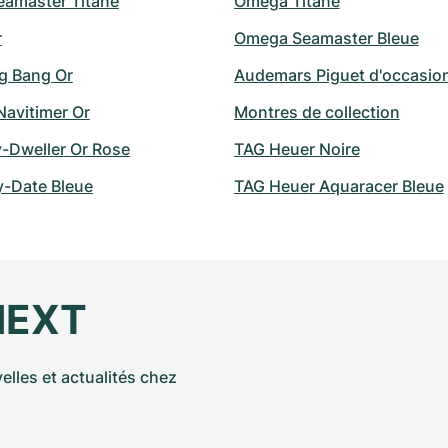
amaster Titane
Omega Titane
r
Omega Seamaster Bleue
ig Bang Or
Audemars Piguet d'occasio
 Navitimer Or
Montres de collection
y-Dweller Or Rose
TAG Heuer Noire
y-Date Bleue
TAG Heuer Aquaracer Bleue
NEXT
elles et actualités chez