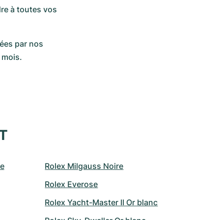
e à toutes vos 
lées par nos 
 mois.
XT
le
Rolex Milgauss Noire
Rolex Everose
Rolex Yacht-Master II Or blanc