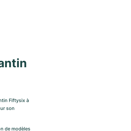
ntin 
in Fiftysix à 
ur son 
on de modèles 