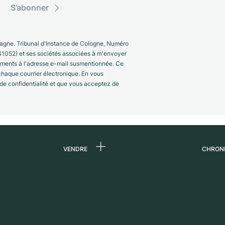
S’abonner
gne. Tribunal d'Instance de Cologne, Numéro
41052) et ses sociétés associées à m'envoyer
nements à l'adresse e-mail susmentionnée. Ce
 chaque courrier électronique. En vous
 de confidentialité et que vous acceptez de
VENDRE
CHRON
 de
Vendre une montre
Qui s
Commission
Carri
n
Vente directe
Press