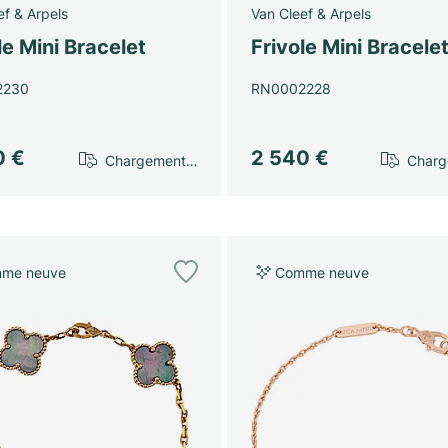
ef & Arpels
Van Cleef & Arpels
le Mini Bracelet
Frivole Mini Bracele
2230
RN0002228
0 €
2 540 €
Chargement…
Char
me neuve
Comme neuve