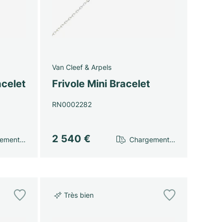
Van Cleef & Arpels
celet
Frivole Mini Bracelet
RN0002282
2 540 €
gement…
Chargement…
Très bien