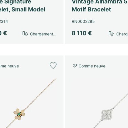
e Signature
Vintage Alhambra 5
let, Small Model
Motif Bracelet
2314
RN0002295
0 €
8 110 €
Chargement…
Char
me neuve
Comme neuve