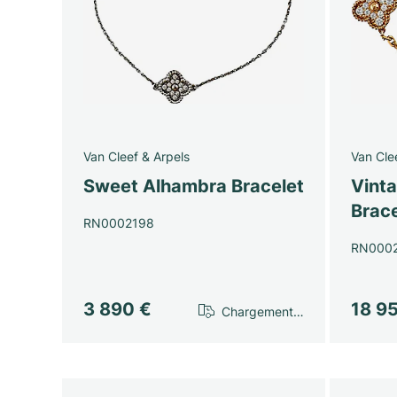
Van Cleef & Arpels
Van Cle
Sweet Alhambra Bracelet
Vint
Brace
RN0002198
RN000
3 890 €
18 9
Chargement…