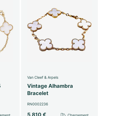
Van Cleef & Arpels
5
Vintage Alhambra
Bracelet
RN0002236
5 810 €
gement…
Chargement…