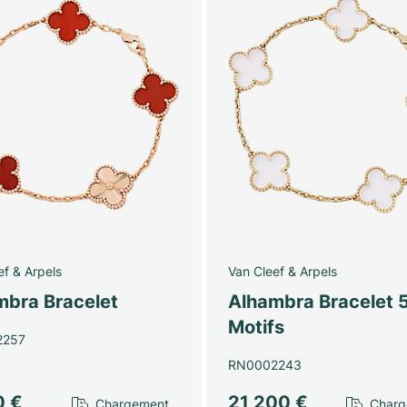
ef & Arpels
Van Cleef & Arpels
mbra Bracelet
Alhambra Bracelet 
Motifs
2257
RN0002243
0 €
21 200 €
Chargement…
Char