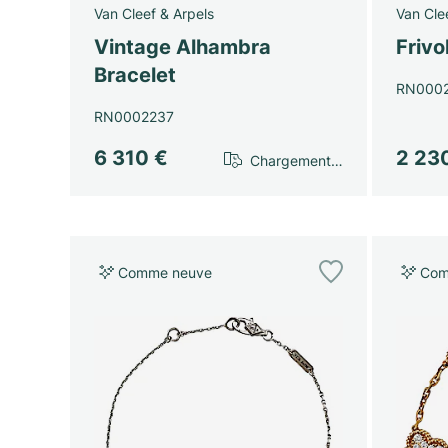
Van Cleef & Arpels
Van Cle
Vintage Alhambra
Frivo
Bracelet
RN000
RN0002237
6 310 €
2 23
Chargement…
Comme neuve
Com