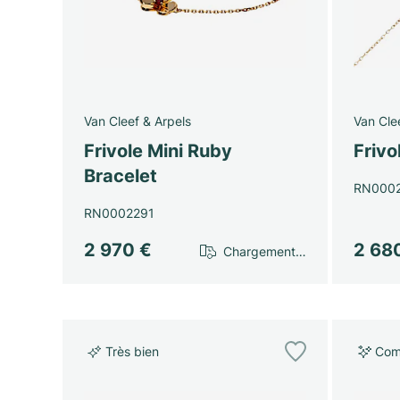
Van Cleef & Arpels
Van Cle
Frivole Mini Ruby
Frivo
Bracelet
RN000
RN0002291
2 970 €
2 68
Chargement…
Très bien
Com