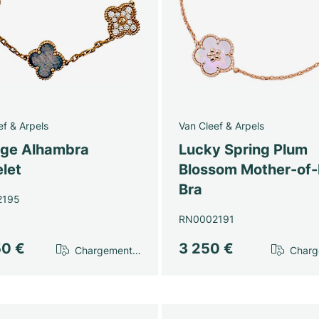
ef & Arpels
Van Cleef & Arpels
age Alhambra
Lucky Spring Plum
let
Blossom Mother-of-
Bra
2195
RN0002191
50 €
3 250 €
Chargement…
Char