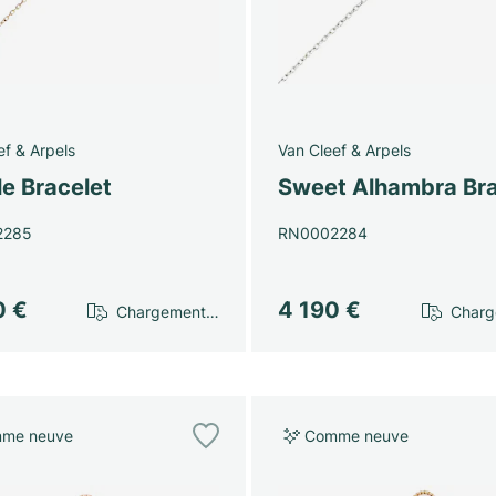
ef & Arpels
Van Cleef & Arpels
le Bracelet
Sweet Alhambra Bra
2285
RN0002284
0 €
4 190 €
Chargement…
Char
me neuve
Comme neuve