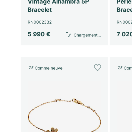
Vintage Alhambra 5P
Perle
Bracelet
Brace
RN0002332
RN000
5 990 €
7 02
Chargement…
Comme neuve
Com