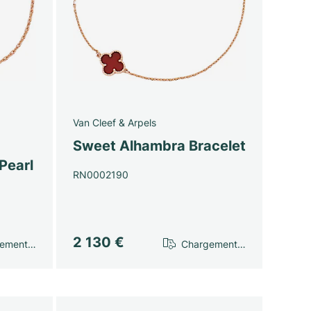
Van Cleef & Arpels
Sweet Alhambra Bracelet
Pearl
RN0002190
2 130 €
gement…
Chargement…