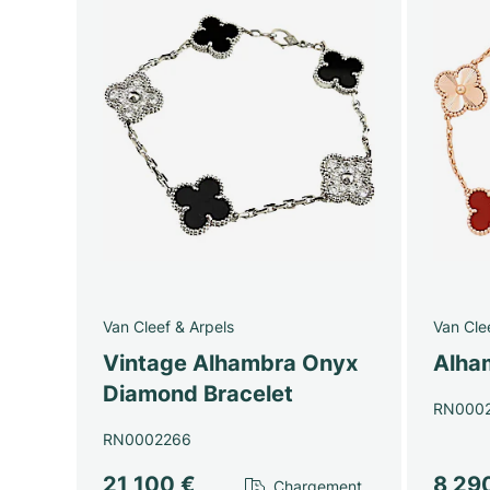
Van Cleef & Arpels
Van Cle
Vintage Alhambra Onyx
Alha
Diamond Bracelet
RN000
RN0002266
21 100 €
8 29
Chargement…