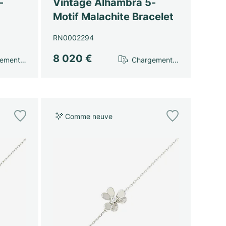
-
Vintage Alhambra 5-
Motif Malachite Bracelet
RN0002294
8 020 €
gement…
Chargement…
Comme neuve