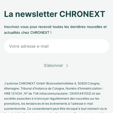
Milgauss
Montres pour femmes
Ronde
Professional
Formula 1
Portofino
Spirit of Big Bang
La newsletter CHRONEXT
Oyster Perpetual
Rotonde
Bentley
Grand Carrera
Portugieser
King Power
Inscrivez-vous pour recevoir toutes les dernières nouvelles et
Yacht-Master
Crash
Transocean
Montres d'occasion
Da Vinci
Montres d'occasion
actualités chez CHRONEXT !
Yacht-Master II
Pasha
Cockpit
Montres pour femmes
Aquatimer
Sea-Dweller
Tortue
Chronospace
Spitfire
S’abonner
Sky-Dweller
Baignoire
Super Avenger
GST
Submariner
Ballon Blanc
Galactic
Vintage
J'autorise CHRONEXT GmbH (Butzweilerhofallee 4, 50829 Cologne,
Allemagne. Tribunal d'Instance de Cologne, Numéro d'Immatriculation :
Roadster
Montbrillant
Montres d'occasion
HRB 121434 ; N° de TVA intracommunautaire : DE451441052) et ses
sociétés associées à m'envoyer régulièrement des nouvelles sur les
Montres d'occasion
Montres d'occasion
promotions, les tendances et les événements à l'adresse e-mail
susmentionnée. Ce consentement peut être révoqué à tout moment via le