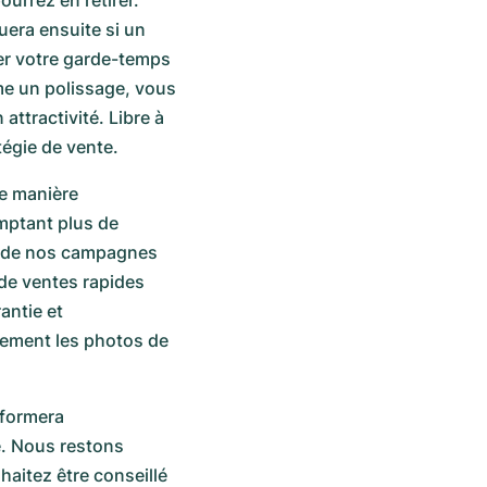
urrez en retirer.
uera ensuite si un
er votre garde-temps
me un polissage, vous
ttractivité. Libre à
tégie de vente.
de manière
omptant plus de
nt de nos campagnes
de ventes rapides
antie et
uement les photos de
nformera
e. Nous restons
haitez être conseillé