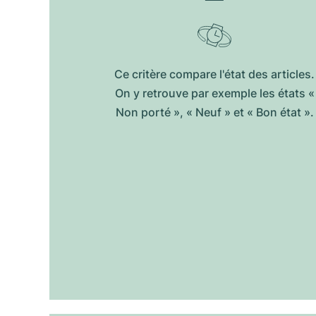
Ce critère compare l'état des articles.
On y retrouve par exemple les états «
Non porté », « Neuf » et « Bon état ».