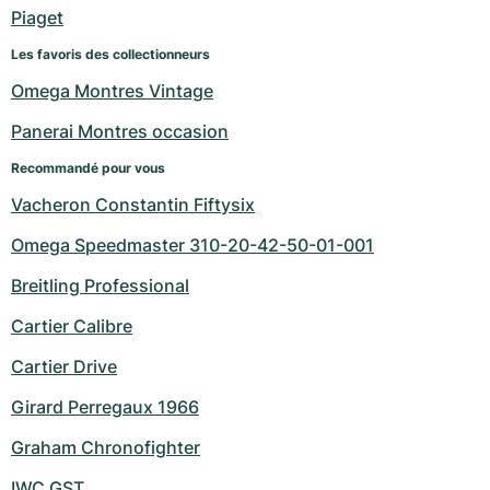
Montres pour femmes
Montres pour femmes
Piaget
Les favoris des collectionneurs
Omega Montres Vintage
Panerai Montres occasion
Recommandé pour vous
Vacheron Constantin Fiftysix
Omega Speedmaster 310-20-42-50-01-001
Breitling Professional
Cartier Calibre
Cartier Drive
Girard Perregaux 1966
Graham Chronofighter
IWC GST