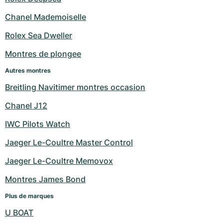
Milgauss
Montres pour femmes
Ronde
Professional
Formula 1
Portofino
Spirit of Big Bang
Chanel Mademoiselle
Rolex Sea Dweller
Oyster Perpetual
Rotonde
Bentley
Grand Carrera
Portugieser
King Power
Montres de plongee
Yacht-Master
Crash
Transocean
Montres d'occasion
Da Vinci
Montres d'occasion
Autres montres
Yacht-Master II
Pasha
Cockpit
Montres pour femmes
Aquatimer
Breitling Navitimer montres occasion
Chanel J12
Sea-Dweller
Tortue
Chronospace
Spitfire
IWC Pilots Watch
Sky-Dweller
Baignoire
Super Avenger
GST
Jaeger Le-Coultre Master Control
Submariner
Ballon Blanc
Galactic
Vintage
Jaeger Le-Coultre Memovox
Roadster
Montbrillant
Montres d'occasion
Montres James Bond
Plus de marques
Montres d'occasion
Montres d'occasion
U BOAT