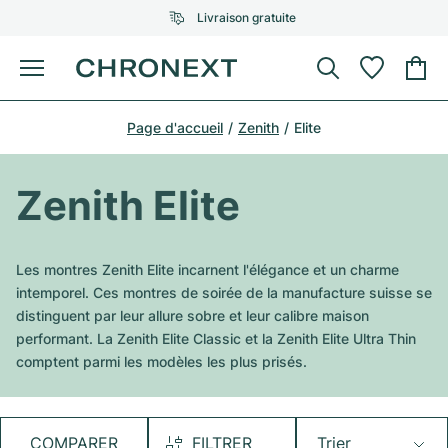
Livraison gratuite
Menu
Acheter une montre
Page d'accueil
Zenith
Elite
UNE SÉLECTION D'EXCEPTION
UNE SÉLECTION D'EXCEPTION
Rolex
Cartier
Montres d'occasion
Zenith Elite
Omega
Tiffany
Vendre une montre
Patek Philippe
Louis Vuitton
Les montres Zenith Elite incarnent l'élégance et un charme
Tous les modèles Rolex
intemporel. Ces montres de soirée de la manufacture suisse se
Bijoux
Audemars Piguet
Gebauer & Gebauer
distinguent par leur allure sobre et leur calibre maison
performant. La Zenith Elite Classic et la Zenith Elite Ultra Thin
Modèles les plus vendus
Tous les modèles Omega
Nouveautés
Cartier
comptent parmi les modèles les plus prisés.
Van Cleef & Arpels
Modèles les plus vendus
Tous les modèles Patek Philippe
Breitling
Sale
Air-King
Bvlgari
Modèles les plus vendus
Tous les modèles Audemars Piguet
COMPARER
FILTRER
Trier