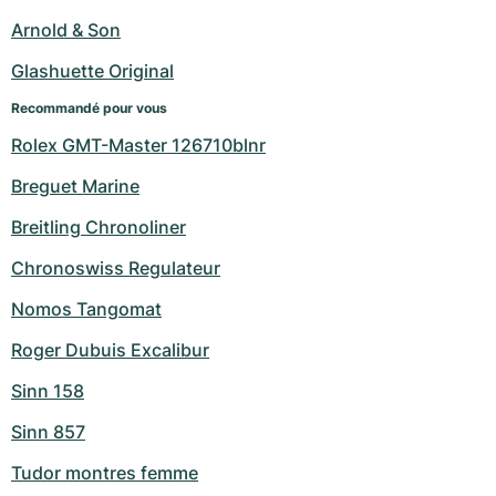
Montres pour femmes
Montres pour femmes
Arnold & Son
Glashuette Original
Recommandé pour vous
Rolex GMT-Master 126710blnr
Breguet Marine
Breitling Chronoliner
Chronoswiss Regulateur
Nomos Tangomat
Roger Dubuis Excalibur
Sinn 158
Sinn 857
Tudor montres femme