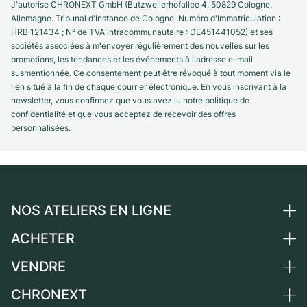
J'autorise CHRONEXT GmbH (Butzweilerhofallee 4, 50829 Cologne,
Allemagne. Tribunal d'Instance de Cologne, Numéro d'Immatriculation :
HRB 121434 ; N° de TVA intracommunautaire : DE451441052) et ses
sociétés associées à m'envoyer régulièrement des nouvelles sur les
promotions, les tendances et les événements à l'adresse e-mail
susmentionnée. Ce consentement peut être révoqué à tout moment via le
lien situé à la fin de chaque courrier électronique. En vous inscrivant à la
newsletter, vous confirmez que vous avez lu notre politique de
confidentialité et que vous acceptez de recevoir des offres
personnalisées.
NOS ATELIERS EN LIGNE
ACHETER
Allemagne
Pays-Bas
VENDRE
Toutes les montres de luxe
Autriche
Montres d'occasion
CHRONEXT
Vendre une montre
Suisse