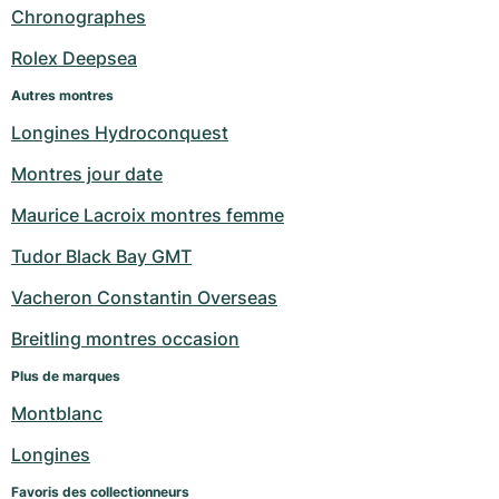
Chronographes
Milgauss
Montres pour femmes
Ronde
Professional
Formula 1
Portofino
Spirit of Big Bang
Rolex Deepsea
Oyster Perpetual
Rotonde
Bentley
Grand Carrera
Portugieser
King Power
Autres montres
Longines Hydroconquest
Yacht-Master
Crash
Transocean
Montres d'occasion
Da Vinci
Montres d'occasion
Montres jour date
Yacht-Master II
Pasha
Cockpit
Montres pour femmes
Aquatimer
Maurice Lacroix montres femme
Sea-Dweller
Tortue
Chronospace
Spitfire
Tudor Black Bay GMT
Sky-Dweller
Baignoire
Super Avenger
GST
Vacheron Constantin Overseas
Breitling montres occasion
Submariner
Ballon Blanc
Galactic
Vintage
Plus de marques
Roadster
Montbrillant
Montres d'occasion
Montblanc
Montres d'occasion
Montres d'occasion
Longines
Favoris des collectionneurs