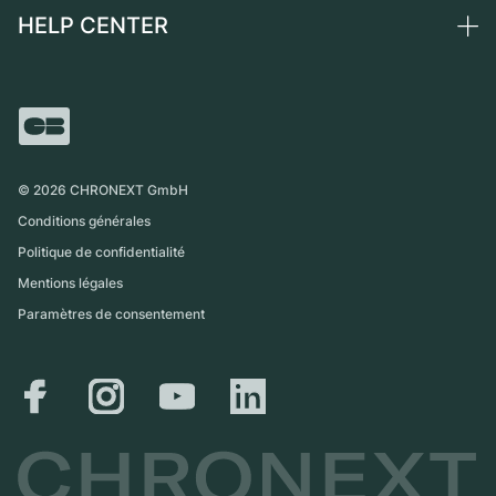
Montres vintage
Commission
HELP CENTER
Qui sommes-nous ?
France
Independent Brands
Vente directe
Carrières
Italie
FAQ
Échange
Presse
Royaume-Uni
Service Center
Magazine
International
Retrait sur place
Partner
Expédition et retours
©
2026
CHRONEXT GmbH
Guide des tailles
Conditions générales
Politique de confidentialité
Mentions légales
Paramètres de consentement