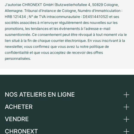
J'autorise CHRONEXT GmbH (Butzweilerhofallee 4, 50829 Cologne,
Allemagne. Tribunal d'Instance de Cologne, Numéro d'Immatriculation :
HRB 121434 ; N° de TVA intracommunautaire : DE451441052) et ses
sociétés associées à m'envoyer régulièrement des nouvelles sur les
promotions, les tendances et les événements à l'adresse e-mail
susmentionnée. Ce consentement peut être révoqué à tout moment via le
lien situé à la fin de chaque courrier électronique. En vous inscrivant à la
newsletter, vous confirmez que vous avez lu notre politique de
confidentialité et que vous acceptez de recevoir des offres
personnalisées.
NOS ATELIERS EN LIGNE
ACHETER
Allemagne
Pays-Bas
VENDRE
Toutes les montres de luxe
Autriche
Montres d'occasion
CHRONEXT
Vendre une montre
Suisse