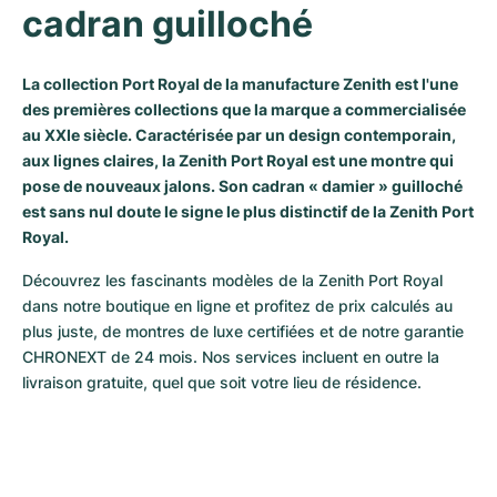
cadran guilloché
Milgauss
Montres pour femmes
Ronde
Professional
Formula 1
Portofino
Spirit of Big Bang
Oyster Perpetual
Rotonde
Bentley
Grand Carrera
Portugieser
King Power
La collection Port Royal de la manufacture Zenith est l'une
des premières collections que la marque a commercialisée
au XXIe siècle. Caractérisée par un design contemporain,
Yacht-Master
Crash
Transocean
Montres d'occasion
Da Vinci
Montres d'occasion
aux lignes claires, la Zenith Port Royal est une montre qui
pose de nouveaux jalons. Son cadran « damier » guilloché
Yacht-Master II
Pasha
Cockpit
Montres pour femmes
Aquatimer
est sans nul doute le signe le plus distinctif de la Zenith Port
Royal.
Sea-Dweller
Tortue
Chronospace
Spitfire
Découvrez les fascinants modèles de la Zenith Port Royal 
Sky-Dweller
Baignoire
Super Avenger
GST
dans notre boutique en ligne et profitez de prix calculés au 
plus juste, de montres de luxe certifiées et de notre garantie 
Submariner
Ballon Blanc
Galactic
Vintage
CHRONEXT de 24 mois. Nos services incluent en outre la 
livraison gratuite, quel que soit votre lieu de résidence.
Roadster
Montbrillant
Montres d'occasion
Montres d'occasion
Montres d'occasion