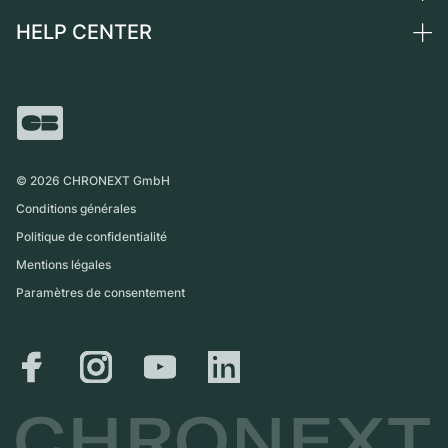
Montres vintage
Commission
HELP CENTER
Qui sommes-nous ?
France
Independent Brands
Vente directe
Carrières
Italie
FAQ
Échange
Presse
Royaume-Uni
Service Center
Magazine
International
Retrait sur place
Partner
Expédition et retours
©
2026
CHRONEXT GmbH
Guide des tailles
Conditions générales
Politique de confidentialité
Mentions légales
Paramètres de consentement