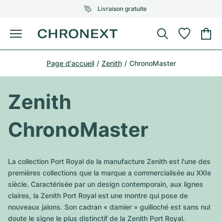
Livraison gratuite
Menu
Acheter une montre
Page d'accueil
Zenith
ChronoMaster
UNE SÉLECTION D'EXCEPTION
UNE SÉLECTION D'EXCEPTION
Rolex
Cartier
Montres d'occasion
Zenith
Omega
Tiffany
Vendre une montre
ChronoMaster
Patek Philippe
Louis Vuitton
Tous les modèles Rolex
Bijoux
Audemars Piguet
Gebauer & Gebauer
La collection Port Royal de la manufacture Zenith est l'une des
Modèles les plus vendus
Tous les modèles Omega
premières collections que la marque a commercialisée au XXIe
Nouveautés
Cartier
siècle. Caractérisée par un design contemporain, aux lignes
Van Cleef & Arpels
Modèles les plus vendus
Tous les modèles Patek Philippe
claires, la Zenith Port Royal est une montre qui pose de
Breitling
Sale
Air-King
nouveaux jalons. Son cadran « damier » guilloché est sans nul
Bvlgari
Modèles les plus vendus
Tous les modèles Audemars Piguet
doute le signe le plus distinctif de la Zenith Port Royal.