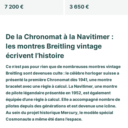
7 200 €
3 650 €
Milgauss
Montres pour femmes
Ronde
Professional
Formula 1
Portofino
Spirit of Big Bang
Oyster Perpetual
Rotonde
Bentley
Grand Carrera
Portugieser
King Power
De la Chronomat à la Navitimer :
Yacht-Master
Crash
Transocean
Montres d'occasion
Da Vinci
Montres d'occasion
les montres Breitling vintage
Yacht-Master II
Pasha
Cockpit
Montres pour femmes
Aquatimer
écrivent l’histoire
Sea-Dweller
Tortue
Chronospace
Spitfire
Ce n’est pas pour rien que de nombreuses montres vintage
Breitling sont devenues culte : le célèbre horloger suisse a
Sky-Dweller
Baignoire
Super Avenger
GST
présenté la première
Chronomat
dès 1941, une montre
bracelet avec une règle à calcul. La
Navitimer
, une montre
Submariner
Ballon Blanc
Galactic
Vintage
de pilote légendaire présentée en 1952, est également
équipée d’une règle à calcul. Elle a accompagné nombre de
Roadster
Montbrillant
Montres d'occasion
pilotes depuis des générations et est devenue une icône.
Au sein du projet historique Mercury, le modèle spécial
Montres d'occasion
Montres d'occasion
Cosmonaute
a même été dans l’espace.