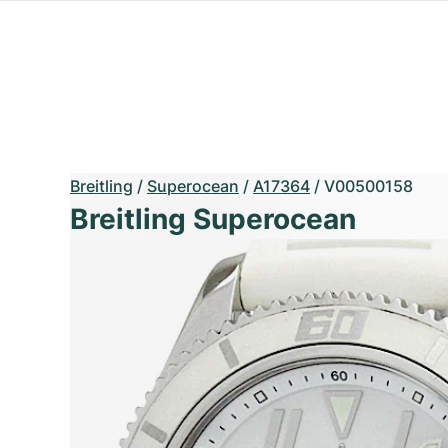
Breitling
/
Superocean
/
A17364
/
V00500158
Breitling Superocean