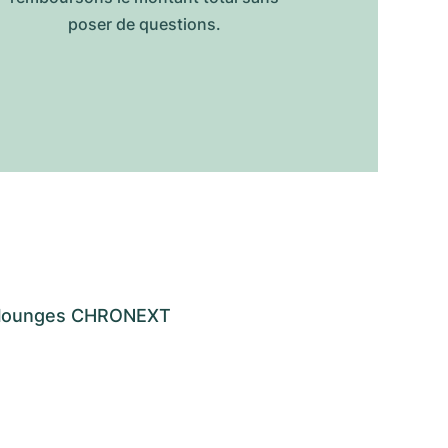
poser de questions.
os lounges CHRONEXT