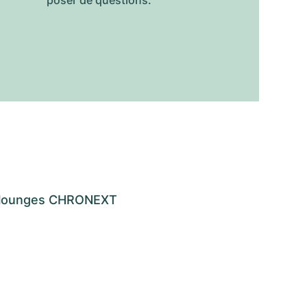
poser de questions.
os lounges CHRONEXT