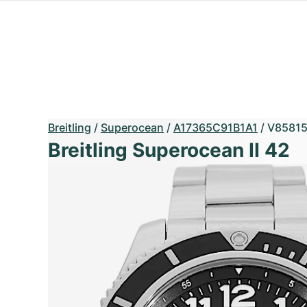
Breitling
/
Superocean
/
A17365C91B1A1
/
V8581
Breitling Superocean II 42