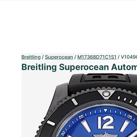
Breitling
/
Superocean
/
M17368D71C1S1
/
V1049
Breitling Superocean Autom