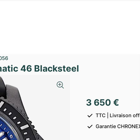
056
atic 46 Blacksteel
3 650 €
TTC | Livraison of
Garantie CHRONEX