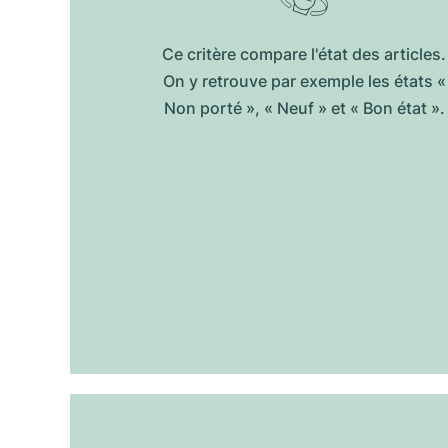
Ce critère compare l'état des articles.
On y retrouve par exemple les états «
Non porté », « Neuf » et « Bon état ».