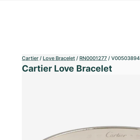
Cartier
/
Love Bracelet
/
RN0001277
/
V00503894
Cartier Love Bracelet