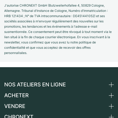
J'autorise CHRONEXT GmbH (Butzweilerhofallee 4, 50829 Cologne,
Allemagne. Tribunal d'Instance de Cologne, Numéro d'Immatriculation :
HRB 121434 ; N° de TVA intracommunautaire : DE451441052) et ses
sociétés associées à m'envoyer régulièrement des nouvelles sur les
promotions, les tendances et les événements à l'adresse e-mail
susmentionnée. Ce consentement peut être révoqué à tout moment via le
lien situé à la fin de chaque courrier électronique. En vous inscrivant à la
newsletter, vous confirmez que vous avez lu notre politique de
confidentialité et que vous acceptez de recevoir des offres
personnalisées.
NOS ATELIERS EN LIGNE
ACHETER
Allemagne
Pays-Bas
VENDRE
Toutes les montres de luxe
Autriche
Montres d'occasion
CHRONEXT
Vendre une montre