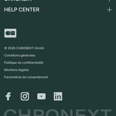
Suisse
Montres vintage
Commission
HELP CENTER
Qui sommes-nous ?
France
Independent Brands
Vente directe
Carrières
Italie
FAQ
Échange
Presse
Royaume-Uni
Service Center
Magazine
International
Retrait sur place
Partner
Expédition et retours
©
2026
CHRONEXT GmbH
Guide des tailles
Conditions générales
Politique de confidentialité
Mentions légales
Paramètres de consentement