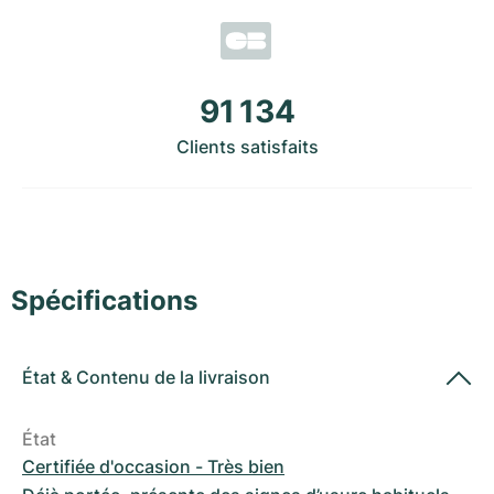
Montres pour femmes
Montres pour femmes
91 134
Clients satisfaits
Spécifications
État
&
Contenu de la livraison
État
Certifiée d'occasion - Très bien