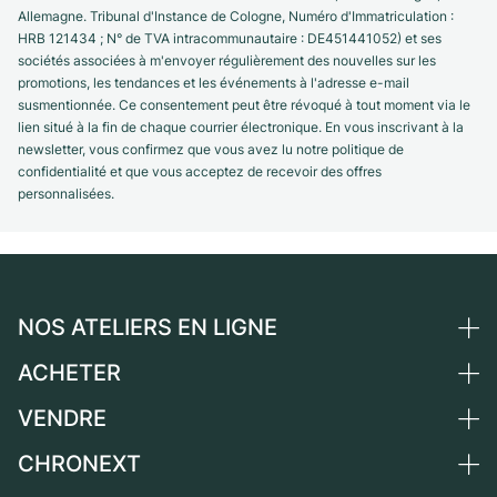
Allemagne. Tribunal d'Instance de Cologne, Numéro d'Immatriculation :
HRB 121434 ; N° de TVA intracommunautaire : DE451441052) et ses
sociétés associées à m'envoyer régulièrement des nouvelles sur les
promotions, les tendances et les événements à l'adresse e-mail
susmentionnée. Ce consentement peut être révoqué à tout moment via le
lien situé à la fin de chaque courrier électronique. En vous inscrivant à la
newsletter, vous confirmez que vous avez lu notre politique de
confidentialité et que vous acceptez de recevoir des offres
personnalisées.
NOS ATELIERS EN LIGNE
ACHETER
Allemagne
Pays-Bas
VENDRE
Toutes les montres de luxe
Autriche
Montres d'occasion
CHRONEXT
Vendre une montre
Suisse
Montres vintage
Commission