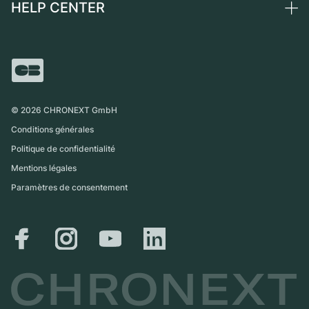
HELP CENTER
Qui sommes-nous ?
France
Independent Brands
Vente directe
Carrières
Italie
FAQ
Échange
Presse
Royaume-Uni
Service Center
Magazine
International
Retrait sur place
Partner
Expédition et retours
©
2026
CHRONEXT GmbH
Guide des tailles
Conditions générales
Politique de confidentialité
Mentions légales
Paramètres de consentement