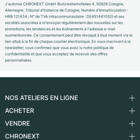
J'autorise CHRONEXT GmbH (Butzweilerhofallee 4, 50829 Cologne,
Allemagne. Tribunal d'Instance de Cologne, Numéro d'Immatriculation :
HRB 121434 ; N° de TVA intracommunautaire : DE451441052) et ses
sociétés associées à m'envoyer régulièrement des nouvelles sur les
promotions, les tendances et les événements à l'adresse e-mail
susmentionnée. Ce consentement peut être révoqué à tout moment via le
lien situé à la fin de chaque courrier électronique. En vous inscrivant à la
newsletter, vous confirmez que vous avez lu notre politique de
confidentialité et que vous acceptez de recevoir des offres
personnalisées.
NOS ATELIERS EN LIGNE
ACHETER
Allemagne
Pays-Bas
VENDRE
Toutes les montres de luxe
Autriche
Montres d'occasion
CHRONEXT
Vendre une montre
Suisse