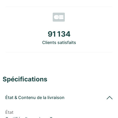
Montres pour femmes
Montres pour femmes
91 134
Clients satisfaits
Spécifications
État
&
Contenu de la livraison
État