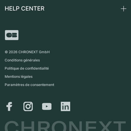
Montres vintage
Commission
HELP CENTER
Qui sommes-nous ?
France
Independent Brands
Vente directe
Carrières
Italie
FAQ
Échange
Presse
Royaume-Uni
Service Center
Magazine
International
Retrait sur place
Partner
Expédition et retours
©
2026
CHRONEXT GmbH
Guide des tailles
Conditions générales
Politique de confidentialité
Mentions légales
Paramètres de consentement