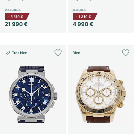
27 500 €
6 300 €
-
5 510 €
-
1 310 €
21 990 €
4 990 €
Très bien
Bien