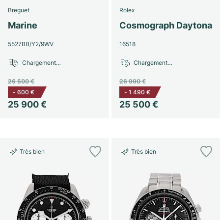
Breguet
Rolex
Marine
Cosmograph Daytona
5527BB/Y2/9WV
16518
Chargement…
Chargement…
26 500 €
26 990 €
-
600 €
-
1 490 €
25 900 €
25 500 €
Très bien
Très bien