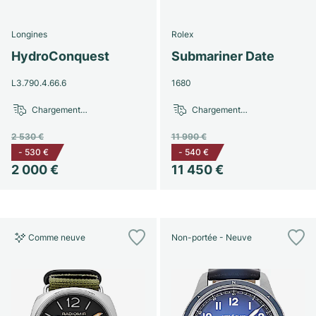
Longines
Rolex
HydroConquest
Submariner Date
L3.790.4.66.6
1680
Chargement…
Chargement…
2 530 €
11 990 €
-
530 €
-
540 €
2 000 €
11 450 €
Comme neuve
Non-portée - Neuve