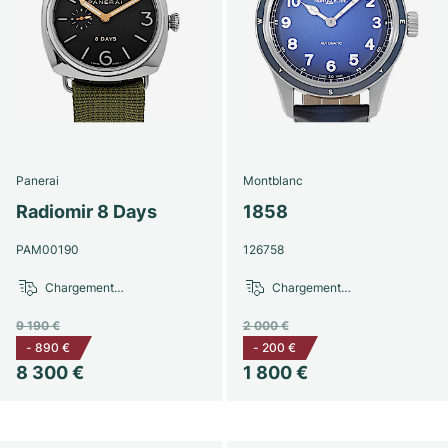
Panerai
Montblanc
Radiomir 8 Days
1858
PAM00190
126758
Chargement…
Chargement…
9 190 €
2 000 €
-
890 €
-
200 €
8 300 €
1 800 €