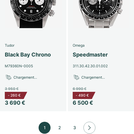
Tudor
Omega
Black Bay Chrono
Speedmaster
M79360N-0005
311.30.42.30.01.002
Chargement…
Chargement…
3 950 €
6 990 €
-
260 €
-
490 €
3 690 €
6 500 €
1
2
3