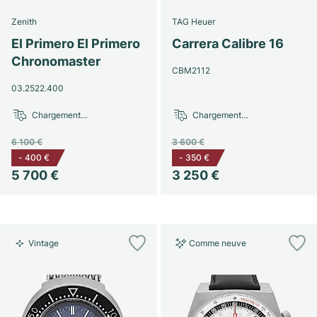
Montres pour femmes
Montres pour femmes
Zenith
TAG Heuer
El Primero El Primero
Carrera Calibre 16
Chronomaster
CBM2112
03.2522.400
Chargement…
Chargement…
6 100 €
3 600 €
-
400 €
-
350 €
5 700 €
3 250 €
Vintage
Comme neuve