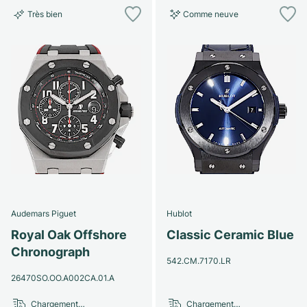
Très bien
Comme neuve
Audemars Piguet
Hublot
Royal Oak Offshore
Classic Ceramic Blue
Chronograph
542.CM.7170.LR
26470SO.OO.A002CA.01.A
Chargement…
Chargement…