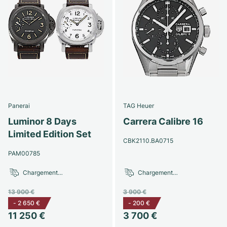
Panerai
TAG Heuer
Luminor 8 Days
Carrera Calibre 16
Limited Edition Set
CBK2110.BA0715
PAM00785
Chargement…
Chargement…
13 900 €
3 900 €
-
2 650 €
-
200 €
11 250 €
3 700 €