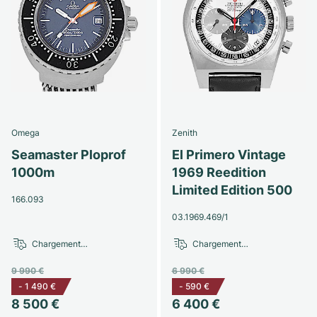
Omega
Zenith
Seamaster Ploprof
El Primero Vintage
1000m
1969 Reedition
Limited Edition 500
166.093
03.1969.469/1
Chargement…
Chargement…
9 990 €
6 990 €
-
1 490 €
-
590 €
8 500 €
6 400 €