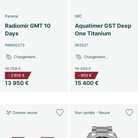
Panerai
IWC
Radiomir GMT 10
Aquatimer GST Deep
Days
One Titanium
PAM00273
IW3527
Chargement…
Chargement…
16 750 €
16 300 €
-
2 800 €
-
900 €
13 950 €
15 400 €
Comme neuve
Non-portée - Neuve