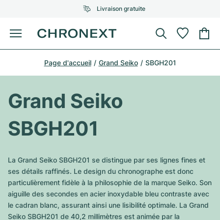
Livraison gratuite
Menu
Acheter une montre
Page d'accueil
Grand Seiko
SBGH201
UNE SÉLECTION D'EXCEPTION
UNE SÉLECTION D'EXCEPTION
Rolex
Cartier
Montres d'occasion
Grand Seiko
Omega
Tiffany
Vendre une montre
SBGH201
Patek Philippe
Louis Vuitton
Tous les modèles Rolex
Bijoux
Audemars Piguet
Gebauer & Gebauer
La Grand Seiko SBGH201 se distingue par ses lignes fines et
Modèles les plus vendus
Tous les modèles Omega
ses détails raffinés. Le design du chronographe est donc
Nouveautés
Cartier
particulièrement fidèle à la philosophie de la marque Seiko. Son
Van Cleef & Arpels
Modèles les plus vendus
Tous les modèles Patek Philippe
aiguille des secondes en acier inoxydable bleu contraste avec
Breitling
Sale
Air-King
le cadran blanc, assurant ainsi une lisibilité optimale. La Grand
Bvlgari
Modèles les plus vendus
Tous les modèles Audemars Piguet
Seiko SBGH201 de 40,2 millimètres est animée par la