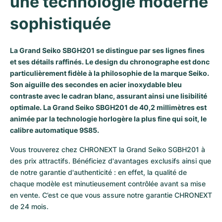
une technologie moderne 
Milgauss
Montres pour femmes
Ronde
Professional
Formula 1
Portofino
Spirit of Big Bang
sophistiquée
Oyster Perpetual
Rotonde
Bentley
Grand Carrera
Portugieser
King Power
La Grand Seiko SBGH201 se distingue par ses lignes fines
Yacht-Master
Crash
Transocean
Montres d'occasion
Da Vinci
Montres d'occasion
et ses détails raffinés. Le design du chronographe est donc
particulièrement fidèle à la philosophie de la marque Seiko.
Yacht-Master II
Pasha
Cockpit
Montres pour femmes
Aquatimer
Son aiguille des secondes en acier inoxydable bleu
contraste avec le cadran blanc, assurant ainsi une lisibilité
Sea-Dweller
Tortue
Chronospace
Spitfire
optimale. La Grand Seiko SBGH201 de 40,2 millimètres est
animée par la technologie horlogère la plus fine qui soit, le
calibre automatique 9S85.
Sky-Dweller
Baignoire
Super Avenger
GST
Vous trouverez chez CHRONEXT la Grand Seiko SGBH201 à 
Submariner
Ballon Blanc
Galactic
Vintage
des prix attractifs. Bénéficiez d'avantages exclusifs ainsi que 
de notre garantie d'authenticité : en effet, la qualité de 
Roadster
Montbrillant
Montres d'occasion
chaque modèle est minutieusement contrôlée avant sa mise 
en vente. C’est ce que vous assure notre garantie CHRONEXT 
Montres d'occasion
Montres d'occasion
de 24 mois.