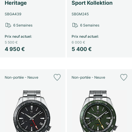
Heritage
Sport Kollektion
SBGA439
SBGM245
6 Semaines
6 Semaines
Prix neuf actuel
:
Prix neuf actuel
:
5 500 €
6 000 €
4 950 €
5 400 €
Non-portée - Neuve
Non-portée - Neuve