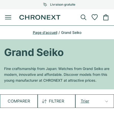
Livraison gratuite
Menu
Acheter une montre
Page d'accueil
Grand Seiko
UNE SÉLECTION D'EXCEPTION
UNE SÉLECTION D'EXCEPTION
Rolex
Cartier
Montres d'occasion
Grand Seiko
Omega
Tiffany
Vendre une montre
Patek Philippe
Louis Vuitton
Fine craftsmanship from Japan: Watches from Grand Seiko are
Tous les modèles Rolex
modern, innovative and affordable. Discover models from this
Bijoux
Audemars Piguet
Gebauer & Gebauer
young manufacturer at CHRONEXT at attractive prices.
Modèles les plus vendus
Tous les modèles Omega
Nouveautés
Cartier
Van Cleef & Arpels
Modèles les plus vendus
Tous les modèles Patek Philippe
COMPARER
FILTRER
Trier
Breitling
Sale
Air-King
Bvlgari
Modèles les plus vendus
Tous les modèles Audemars Piguet