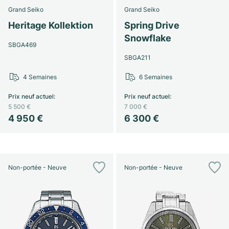
Montres pour femmes
Montres pour femmes
Grand Seiko
Grand Seiko
Heritage Kollektion
Spring Drive
Snowflake
SBGA469
SBGA211
4 Semaines
6 Semaines
Prix neuf actuel
:
Prix neuf actuel
:
5 500 €
7 000 €
4 950 €
6 300 €
Non-portée - Neuve
Non-portée - Neuve