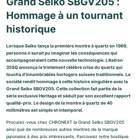
Grand Seiko SBGV205 : 
Milgauss
Montres pour femmes
Ronde
Professional
Formula 1
Portofino
Spirit of Big Bang
Hommage à un tournant 
Oyster Perpetual
Rotonde
Bentley
Grand Carrera
Portugieser
King Power
historique
Yacht-Master
Crash
Transocean
Montres d'occasion
Da Vinci
Montres d'occasion
Lorsque Seiko lança la première montre à quartz en 1969,
Yacht-Master II
Pasha
Cockpit
Montres pour femmes
Aquatimer
personne n'aurait pu imaginer les conséquences qui
accompagneraient cette nouvelle technologie. L'Astron
Sea-Dweller
Tortue
Chronospace
Spitfire
35SQ annonça la tristement célèbre crise du quartz qui
toucha d'innombrables horlogers suisses traditionnels. La
société rendit hommage à cette histoire singulière avec la
Sky-Dweller
Baignoire
Super Avenger
GST
Grand Seiko SBGV205. Cette collection fait partie de la
série exclusive Heritage et séduit par son excellent rapport
Submariner
Ballon Blanc
Galactic
Vintage
qualité-prix. Le design de la montre à quartz de 40
millimètres est simple et intemporel.
Roadster
Montbrillant
Montres d'occasion
Procurez-vous chez CHRONEXT la Grand Seiko SBGV205 
Montres d'occasion
Montres d'occasion
ainsi que de nombreuses autres montres de la marque 
japonaise à des prix intéressants. Parcourez notre boutique 