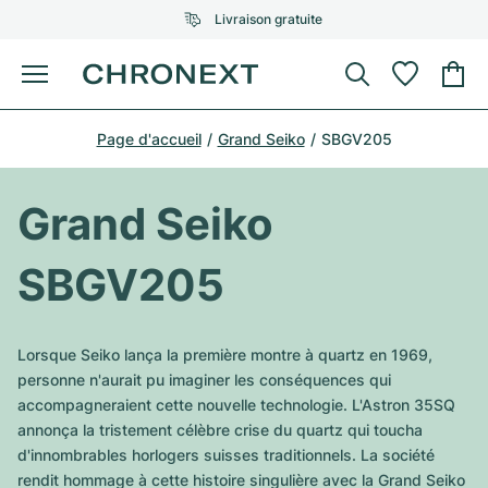
Livraison gratuite
Menu
Acheter une montre
Page d'accueil
Grand Seiko
SBGV205
UNE SÉLECTION D'EXCEPTION
UNE SÉLECTION D'EXCEPTION
Rolex
Cartier
Montres d'occasion
Grand Seiko
Omega
Tiffany
Vendre une montre
SBGV205
Patek Philippe
Louis Vuitton
Tous les modèles Rolex
Bijoux
Audemars Piguet
Gebauer & Gebauer
Lorsque Seiko lança la première montre à quartz en 1969,
Modèles les plus vendus
Tous les modèles Omega
personne n'aurait pu imaginer les conséquences qui
Nouveautés
Cartier
accompagneraient cette nouvelle technologie. L'Astron 35SQ
Van Cleef & Arpels
Modèles les plus vendus
Tous les modèles Patek Philippe
annonça la tristement célèbre crise du quartz qui toucha
Breitling
Sale
Air-King
d'innombrables horlogers suisses traditionnels. La société
Bvlgari
Modèles les plus vendus
Tous les modèles Audemars Piguet
rendit hommage à cette histoire singulière avec la Grand Seiko